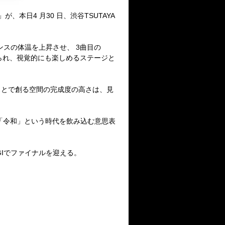
」が、本日
4
月
30
日、渋谷
TSUTAYA
ンスの体温を上昇させ、
3
曲目の
られ、視覚的にも楽しめるステージと
スとで創る空間の完成度の高さは、見
「令和」という時代を飲み込む意思表
I
でファイナルを迎える。