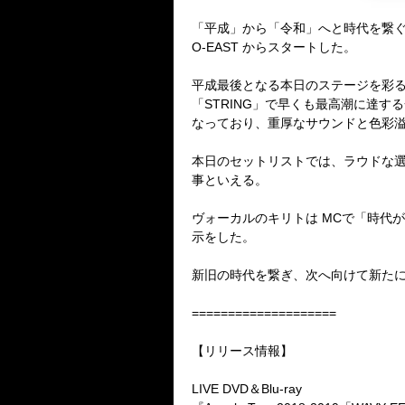
「平成」から「令和」へと時代を繋
O-EAST
からスタートした。
平成最後となる本日のステージを彩
「
STRING
」で早くも最高潮に達する
なっており、重厚なサウンドと色彩
本日のセットリストでは、ラウドな
事といえる。
ヴォーカルのキリトは
MC
で「時代が
示をした。
新旧の時代を繋ぎ、次へ向けて新た
====================
【リリース情報】
LIVE DVD
＆
Blu-ray