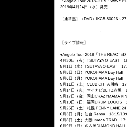
『
Angelo Tour 2018-2019
「
WAVY E
2019
年
4
月
24
日（水）発売
［通常盤］（
DVD
）
IKCB-80026
～
2
——————————-
【ライブ情報】
●
Angelo Tour 2019
「
THE REACTED
4
月
30
日（火）
TSUTAYA O-EAST
1
5
月
1
日（水）
TSUTAYA O-EAST
17
5
月
5
日（日）
YOKOHAMA Bay Hall
5
月
6
日（月）
YOKOHAMA Bay Hall
5
月
11
日（土）
CLUB CITTA’
川崎
17
5
月
14
日（火）マイナビ
BLITZ
赤坂
5
月
17
日（金）岡山
CRAZYMAMA KI
5
月
19
日（日）福岡
DRUM LOGOS
5
月
25
日（土）札幌
PENNY LANE 24
6
月
3
日（月）仙台
Rensa
18:15/19:
6
月
8
日（土）大阪
umeda TRAD
17:
6
月
9
日（日）名古屋
DIAMOND HALL