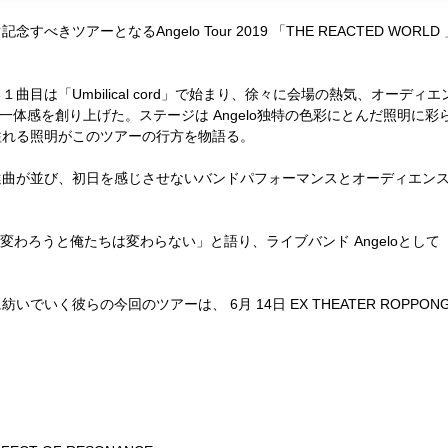
ぐ記念すべきツアーとなる
Angelo Tour 2019
「
THE REACTED WORLD
る１曲目は「
Umbilical cord
」で始まり、徐々に会場の熱気、オーディエ
一体感を創り上げた。ステージは
Angelo
独特の色彩にとんだ照明に彩
溢れる照明がこのツアーの行方を物語る。
選曲が並び、初日を感じさせないバンドパフォーマンスとオーディエン
変わろうと俺たちは変わらない」と語り、ライブバンド
Angelo
として
に紡いでいく彼らの今回のツアーは、
6
月
14
日
EX THEATER ROPPONG