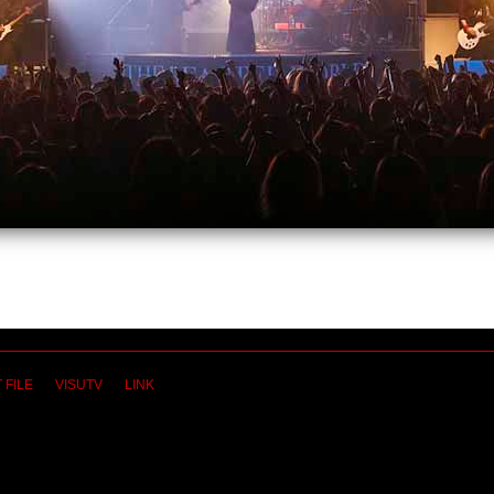
 FILE
VISUTV
LINK