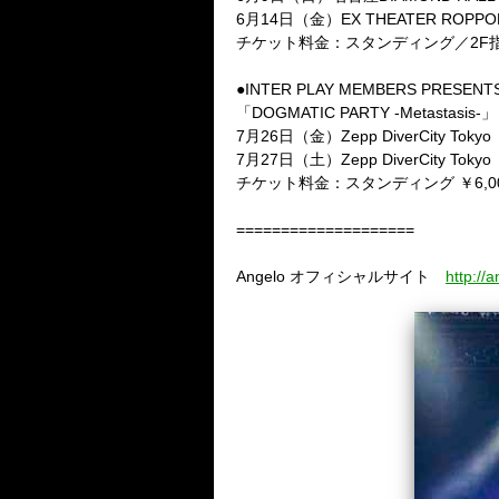
6
月
14
日（金）
EX THEATER ROPPO
チケット料金：スタンディング／
2F
●
INTER PLAY MEMBERS PRESENTS
「
DOGMATIC PARTY -Metastasis-
」
7
月
26
日（金）
Zepp DiverCity Tokyo
7
月
27
日（土）
Zepp DiverCity Tokyo
チケット料金：スタンディング ￥
6,0
====================
Angelo
オフィシャルサイト
http://