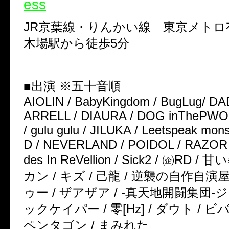
ess
JR京葉線・りんかい線 東京メトロ
木場駅から徒歩5分
■出演 ※五十音順
AIOLIN / BabyKingdom / BugLug/ D
ARRELL / DIAURA / DOG inThePWO
/ gulu gulu / JILUKA / Leetspeak mon
D / NEVERLAND / POIDOL / RAZOR /
des In ReVellion / Sick2 / ㈽RD 
カン / キズ / 己龍 / 逆襲の自作自演屋
ゥー / ザアザア / -真天地開闘集団-ジ
ックケイパー / 零[Hz] / ダウト / ビ
ペンタゴン / まみれた