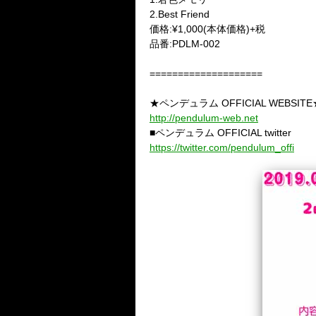
2.Best Friend
価格:¥1,000(本体価格)+税
品番:PDLM-002
====================
★ペンデュラム OFFICIAL WEBSITE
http://pendulum-web.net
■ペンデュラム OFFICIAL twitter
https://twitter.com/pendulum_offi