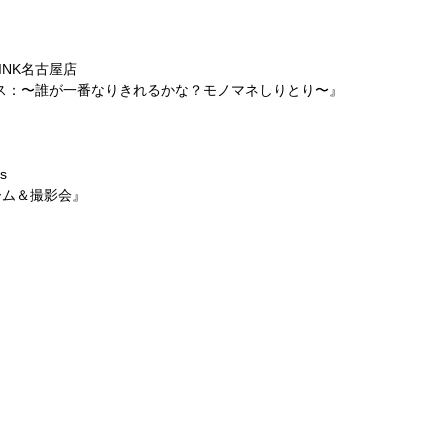
！
 LINK名古屋店
ース：〜誰が一番なりきれるかな？モノマネしりとり〜』
！
s
ーム＆撮影会』
！