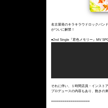
名古屋発のキラキラウドロックバンド『ペン
がついに解禁！
●2nd Single『君色メモリー』MV SP
それに伴い、１時間店員・インスト
プロデュースの内容もあり、飽きの
====================