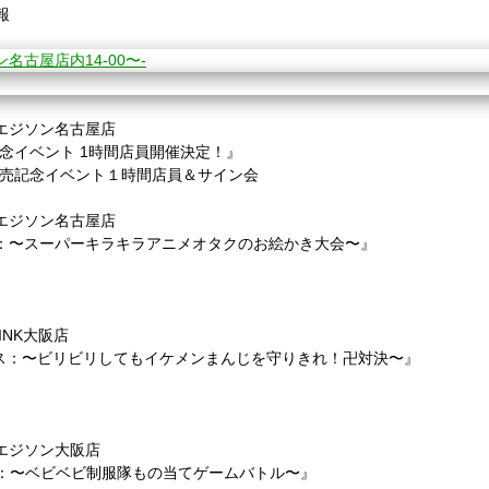
報
イカエジソン名古屋店
売記念イベント 1時間店員開催決定！』
ー」発売記念イベント１時間店員＆サイン会
イカエジソン名古屋店
ス：〜スーパーキラキラアニメオタクのお絵かき大会〜』
！
LINK大阪店
ュース：〜ビリビリしてもイケメンまんじを守りきれ！卍対決〜』
！
イカエジソン大阪店
ス：〜ベビベビ制服隊もの当てゲームバトル〜』