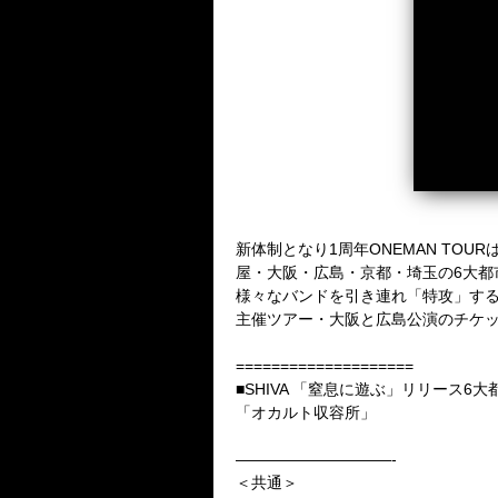
新体制となり1周年ONEMAN TOUR
屋・大阪・広島・京都・埼玉の6大都
様々なバンドを引き連れ「特攻」する
主催ツアー・大阪と広島公演のチケッ
====================
■SHIVA 「窒息に遊ぶ」リリース6
「オカルト収容所」
——————————-
＜共通＞