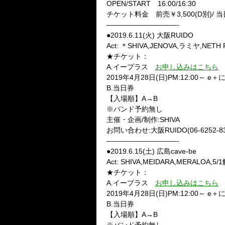
OPEN/START 16:00/16:30
チケット料金 前売￥3,500(D別)/ 当日
——————————-
●2019.6.11(火) 大阪RUIDO
Act: ＊SHIVA,JENOVA,ラミヤ,NETH P
★チケット：
A.イープラス
お申し込みはこちら
2019年4月28日(日)PM:12:00～
B.当日券
【入場順】A→B
※バンド予約無し
主催・企画/制作:SHIVA
お問い合わせ:大阪RUIDO(06-6252-83
——————————-
●2019.6.15(土) 広島cave-be
Act: SHIVA,MEIDARA,MERALOA,
★チケット：
A.イープラス
お申し込みはこちら
2019年4月28日(日)PM:12:00～
B.当日券
【入場順】A→B