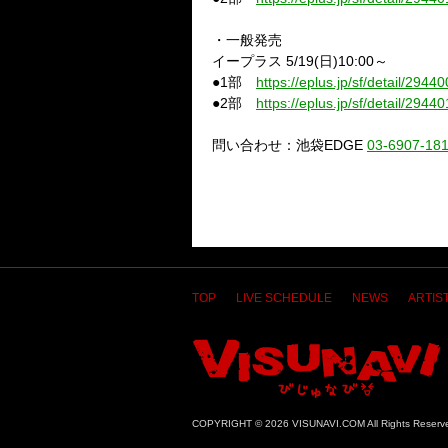
・一般発売
イープラス
5/19(日)10:00
～
●1部
https://eplus.jp/sf/detail/29
●2部
https://eplus.jp/sf/detail/29
問い合わせ：池袋EDGE
03-6907-18
TOP
LIVE SCHEDULE
NEWS
ARTIST
COPYRIGHT © 2026 VISUNAVI.COM All Rights Reserv