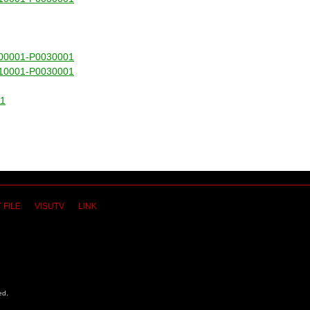
44000001-P0030001
44010001-P0030001
11
 FILE
VISUTV
LINK
ed.