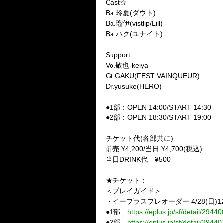
Cast☆
Ba.玲夏(ダウト)
Ba.瑠伊(vistlip/Lill)
Ba.ハク(ユナイト)
Support
Vo.敬也-keiya-
Gt.GAKU(FEST VAINQUEUR)
Dr.yusuke(HERO)
●1部：OPEN
14:00
/
START 14:30
●2部：OPEN
18:30
/
START 19:00
チケット代(各部共に)
前売 ¥4,200/当日 ¥4,700(税込)
当日DRINK代 ¥500
★チケット：
＜プレイガイド＞
・イープラスプレオーダー
4/28(日)1
●1部
https://eplus.jp/sf/detail/29
●2部
https://eplus.jp/sf/detail/29