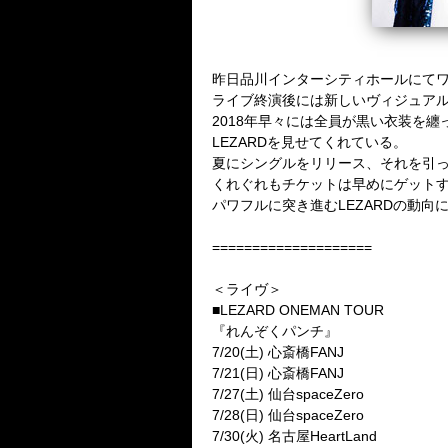
昨日品川インターシティホールにてワ
ライブ終演後には新しいヴィジュア
2018年早々には全員が黒い衣装を
LEZARDを見せてくれている。
夏にシングルをリリース、それを引っさ
くれぐれもチケットは早めにゲット
パワフルに突き進むLEZARDの動向
====================
＜ライヴ＞
■LEZARD ONEMAN TOUR
『れんぞくパンチ』
7/20(土) 心斎橋FANJ
7/21(日) 心斎橋FANJ
7/27(土) 仙台spaceZero
7/28(日) 仙台spaceZero
7/30(火) 名古屋HeartLand