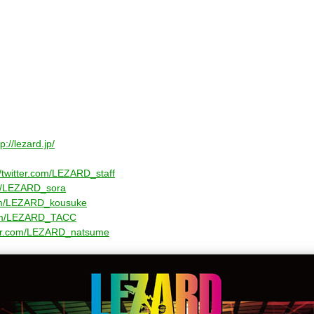
tp://lezard.jp/
//twitter.com/LEZARD_staff
com/LEZARD_sora
.com/LEZARD_kousuke
.com/LEZARD_TACC
tter.com/LEZARD_natsume