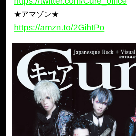
https://twitter.com/Cure_office
★アマゾン★
https://amzn.to/2GihtPo