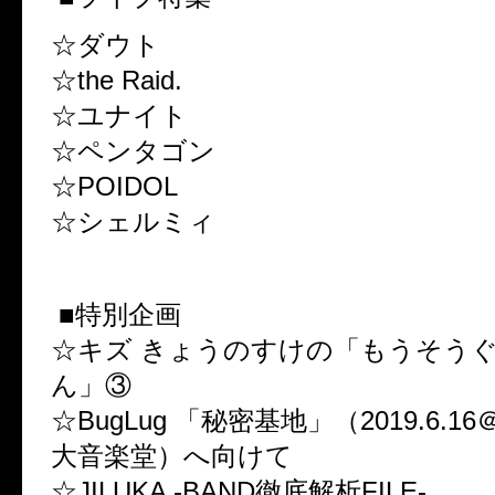
☆ダウト
☆the Raid.
☆ユナイト
☆ペンタゴン
☆POIDOL
☆シェルミィ
■特別企画
☆キズ きょうのすけの「もうそう
ん」③
☆BugLug 「秘密基地」（2019.6.
大音楽堂）へ向けて
☆JILUKA -BAND徹底解析FILE-