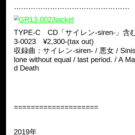
…………………………………………
TYPE-C CD「サイレン-siren-」
3-0023 ¥2,300-(tax out)
収録曲：サイレン-siren- / 悪女 / Siniste
lone without equal / last period. / A Ma
d Death
====================
2019年