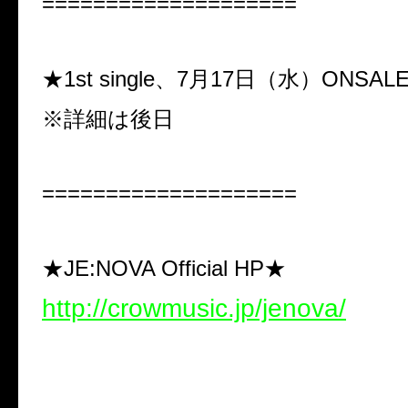
====================
★1st single、7月17日（水）ONSA
※詳細は後日
====================
★JE:NOVA Official HP★
http://crowmusic.jp/jenova/