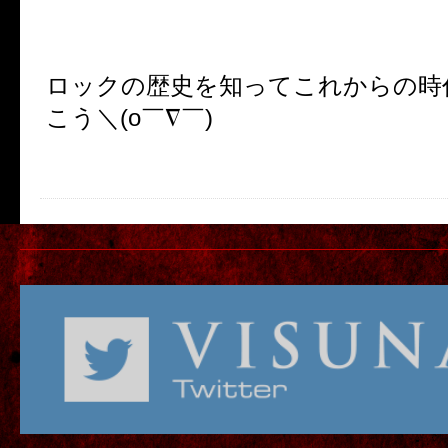
ロックの歴史を知ってこれからの時
こう＼(o￣∇￣)