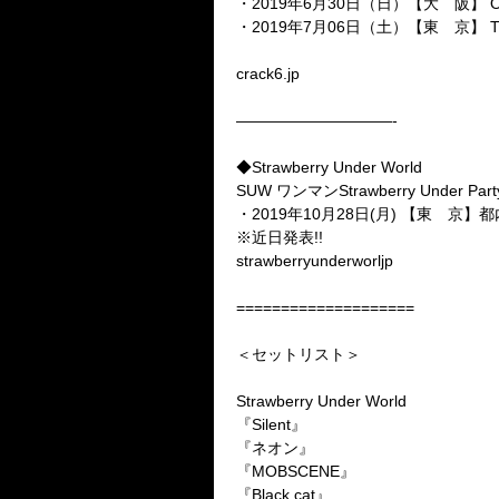
・
2019
年
6
月
30
日（日）【大 阪】
O
・
2019
年
7
月
06
日（土）【東 京】
T
crack6.jp
——————————-
◆
Strawberry Under World
SUW
ワンマン
Strawberry Under Part
・
2019
年
10
月
28
日
(
月
)
【東 京】都
※
近日発表
!!
strawberryunderworljp
====================
＜セットリスト＞
Strawberry Under World
『
Silent
』
『ネオン』
『
MOBSCENE
』
『
Black cat
』