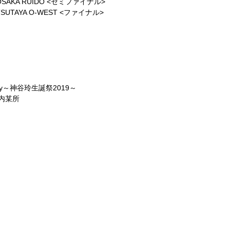
SAKA RUIDO <
セミファイナル
>
SUTAYA O-WEST <
ファイナル
>
y
～神谷玲生誕祭
2019
～
内某所