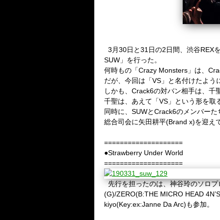
3
月
30
日と
31
日の
2
日間、渋谷
REX
SUW
」を行った。
何時もの「
Crazy Monsters
」は、
Cra
だが、今回は「
VS
」と名付けたよう
しかも、
Crack6
の対バン相手は、千
千聖は、あえて「
VS
」という形を取
同時に、
SUW
と
Crack6
のメンバーた
総合司会に矢田耕平
(Brand x)
を迎え
====================
●Strawberry Under World
====================
先行を担ったのは、神谷玲のソロプ
(G)/ZERO(B:THE MICRO HEAD 4N’S
kiyo(Key:ex:Janne Da Arc)
も参加。