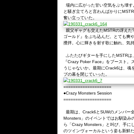
場内に広がった甘い空気をぶち壊す
と騒ぎ立てろと言わんばかりに
MSTR
奮い立っていた。
親父ギャグも交えた
MSTR
の冴えた
ゴールド』をぶち込んだ。とても爽
攪拌。心に輝きを射す歌に触れ、気
ふたたびギターを手にした
MSTR
は
『
Crazy Poker Face
』をブースト。
うじゃないか。最期に
Crack6
は、魂
ブの幕を閉じていった。
====================
●Crazy Monsters Session
====================
最期は、
Crack6
と
SUW
のメンバー
Monsters
」のイベントではお馴染み
ら「
Crazy Monsters
」と叫び、手に
のツインヴォーカルという姿も新鮮