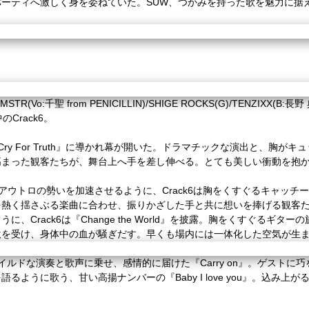
パーティへ激しく身を委ねていた。
SUW
、つかみを持った歌を魅力に据
MSTR(Vo:
千聖
from PENICILLIN)/SHIGE ROCKS(G)/TENZIXX(B:
長野
中の
Crack6
。
Cry For Truth
』に導かれ幕が開いた。ドラマチックな演出と、胸がキュ
高まった観客たちが、舞台上へ手を差し伸べる。とても美しい衝動を抱
アウトロの勢いを加速させるように、
Crack6
は胸をくすぐるキャッチー
を熱く揺さぶる楽曲に合わせ、振りかざした手と共に想いを捧げる観客
ように、
Crack6
は『
Change the World
』を披露。胸をくすぐるギターの
激を受け、身体中の血が騒ぎだす。早くも場内には一体化した空気が生
イルドな演奏と歌声に乗せ、感情的に届けた『
Carry on
』。ゲストに巧
を語るように歌う、甘い高揚ナンバーの『
Baby I love you
』。込み上が