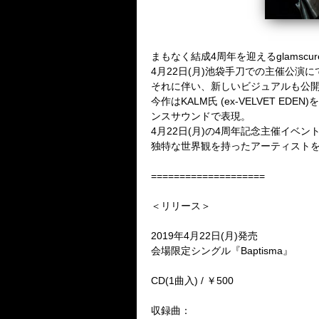
まもなく結成4周年を迎えるglamscur
4月22日(月)池袋手刀での主催公演に
それに伴い、新しいビジュアルも公
今作はKALM氏 (ex-VELVET 
ンスサウンドで表現。
4月22日(月)の4周年記念主催イベ
独特な世界観を持ったアーティスト
====================
＜リリース＞
2019年4月22日(月)発売
会場限定シングル『Baptisma』
CD(1曲入) / ￥500
収録曲：