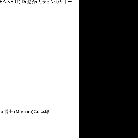
永山 銀(HALVERT) Dr.悠介(カラビンカサポー
Gu.博士 (Mercuro)Gu.幸郎