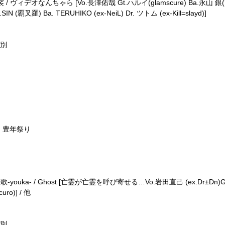
eriA / 魅裟 / ヴィデオなんちゃら [Vo.長澤佑哉 Gt.ハルイ(glamscure) Ba.
.SIN (覇叉羅) Ba. TERUHIKO (ex-NeiL) Dr. ツトム (ex-Kill=slayd)]
代別
～誕・豊年祭り
a / 悠歌-youka- / Ghost [亡霊が亡霊を呼び寄せる…Vo.岩田直己 (ex.Dr±Dn)
uro)] / 他
代別