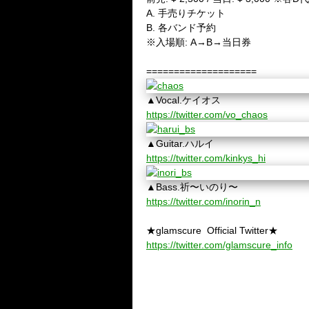
A. 手売りチケット
B. 各バンド予約
※入場順: A→B→当日券
====================
▲Vocal.ケイオス
https://twitter.com/vo_chaos
▲Guitar.ハルイ
https://twitter.com/kinkys_hi
▲Bass.祈〜いのり〜
https://twitter.com/inorin_n
★glamscure Official Twitter★
https://twitter.com/glamscure_info