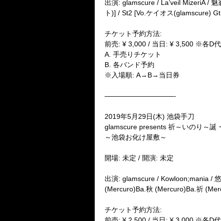
出演: glamscure / La’veil Miz
ト)] / St2 [Vo.ケイオス(glamscure) Gt
チケット予約方法:
前売: ¥ 3,000 / 当日: ¥ 3,500 ※各D
A. 手売りチケット
B. 各バンド予約
※入場順: A→B→当日券
——————————-
2019年5月29日(木) 池袋手刀
glamscure presents 祈～いのり
～池袋お化け屋敷～
開場: 未定 / 開演: 未定
出演: glamscure / Kowloon;mani
(Mercuro)Ba.秋 (Mercuro)Ba.祈 (Merc
チケット予約方法:
前売: ¥ 2,500 / 当日: ¥ 3,000 ※各D