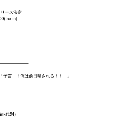
プリリース決定！
(tax in)
——————–
MAN 「予言！！俺は前日晒される！！！」
rink代別）