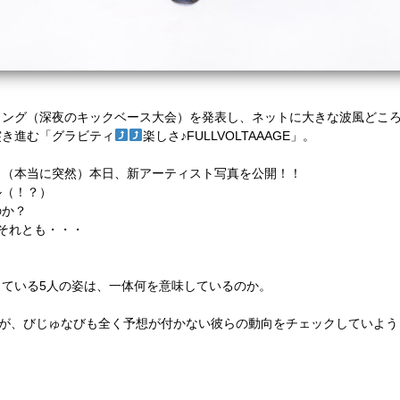
ィング（深夜のキックベース大会）を発表し、ネットに大きな波風どこ
突き進む「グラビティ
楽しさ♪FULLVOLTAAAGE」。
く（本当に突然）本日、新アーティスト写真を公開！！
ル（！？）
のか？
？それとも・・・
ている5人の姿は、一体何を意味しているのか。
が、びじゅなびも全く予想が付かない彼らの動向をチェックしていよう・・