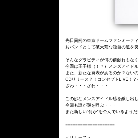
先日異例の東京ドームファンミーテ
おバンドとして破天荒な独自の道を
そんなグラビティが何の前触れもな
今回は王子様（！？）メンズアイド
また、新たな発表があるのか？ない
CDリリース？！コンセプトLIVE！
ざわ・・・ざわ・・・
この妙なメンズアイドル感を醸し出し
今回も謎が謎を呼ぶ・・・
また新しい“何か”を企んでいるようだ
====================
＜リリース＞