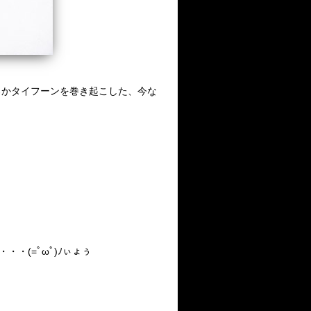
ろかタイフーンを巻き起こした、今な
・(=ﾟωﾟ)ﾉぃょぅ