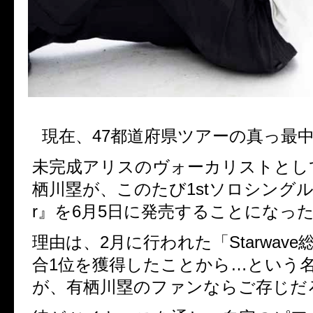
現在、
47
都道府県ツアーの真っ最
未完成アリスのヴォーカリストとし
栖川塁が、このたび
1st
ソロシング
r
』を
6
月
5
日に発売することになっ
理由は、
2
月に行われた「
Starwave
合
1
位を獲得したことから
…
という
が、有栖川塁のファンならご存じだ