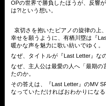
OP
の世界で勝負したほうが、反響
は
?!
という想い。
哀切さを抱いたピアノの旋律の上
幸せを願うように、有栖川塁は『
Las
暖かな声を魅力に歌い紡いでゆく。
なぜ、タイトルが『
Last Letter
』な
なぜ、主人公は最愛の人へ「最期の
たのか。
その答えは、『
Last Letter
』の
MV S
なっていただければおわかりになる