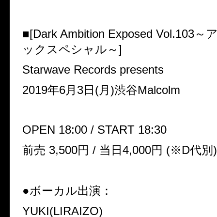
■[Dark Ambition Exposed Vol.103
～
ックスペシャル～
]
Starwave Records presents
2019
年
6
月
3
日
(
月
)
渋谷
Malcolm
OPEN 18:00 / START 18:30
前売
3,500
円
/
当日
4,000
円
(
※
D
代別
)
●ボーカル出演：
YUKI(LIRAIZO)