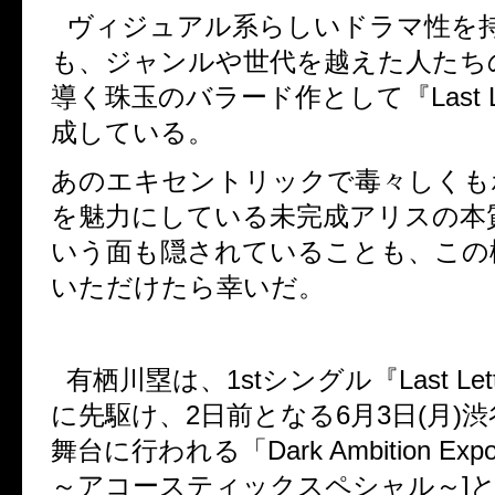
ヴィジュアル系らしいドラマ性を
も、ジャンルや世代を越えた人たち
導く珠玉のバラード作として『
Last 
成している。
あのエキセントリックで毒々しくも
を魅力にしている未完成アリスの本
いう面も隠されていることも、この
いただけたら幸いだ。
有栖川塁は、
1st
シングル『
Last Let
に先駆け、
2
日前となる
6
月
3
日
(
月
)
渋
舞台に行われる「
Dark Ambition Exp
～アコースティックスペシャル～
]