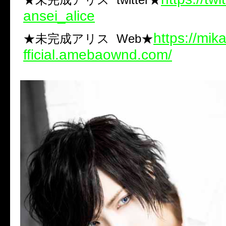
ansei_alice
https://mik
★未完成アリス
Web★
fficial.amebaownd.com/