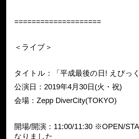
====================
＜ライブ＞
タイトル：「平成最後の日
!
えぴっ
公演日：
2019
年
4
月
30
日
(
火・祝
)
会場：
Zepp DiverCity(TOKYO)
開場
/
開演：
11:00/11:30
※
OPEN/ST
なりました