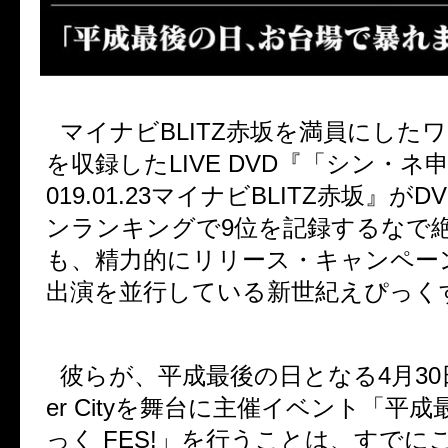
マイナビ
BLITZ
赤坂を満員にしたワ
を収録した
LIVE DVD
『「シン・ネ
019.01.23
マイナビ
BLITZ
赤坂』が
DV
ンランキングで
9
位を記録するなで
も、精力的にリリース・キャンペー
出演を並行している新世紀えぴっく
彼らが、平成最後の日となる
4
月
30
er City
を舞台に主催イベント「平成
っく
FES!
」を行うことは、すでに