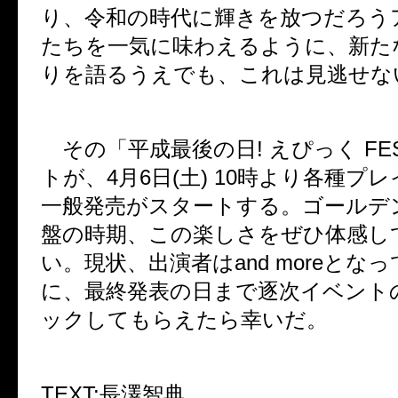
り、令和の時代に輝きを放つだろう
たちを一気に味わえるように、新た
りを語るうえでも、これは見逃せな
その「平成最後の日
!
えぴっく
FE
トが、
4
月
6
日
(
土
) 10
時より各種プレ
一般発売がスタートする。ゴールデ
盤の時期、この楽しさをぜひ体感し
い。現状、出演者は
and more
となっ
に、最終発表の日まで逐次イベント
ックしてもらえたら幸いだ。
TEXT:
長澤智典