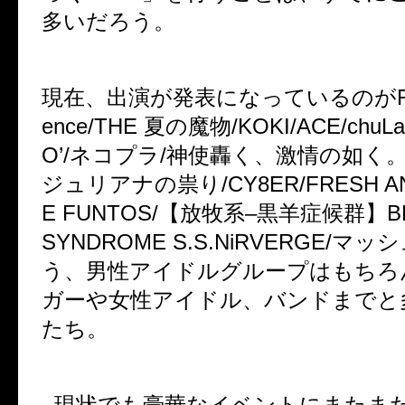
多いだろう。
現在、出演が発表になっているのが
ence/THE
夏の魔物
/KOKI/ACE/chuLa
O’/
ネコプラ
/
神使轟く、激情の如く
ジュリアナの祟り
/CY8ER/FRESH A
E FUNTOS/
【放牧系
–
黒羊症候群】
B
SYNDROME S.S.NiRVERGE/
マッシ
う、男性アイドルグループはもちろ
ガーや女性アイドル、バンドまでと
たち。
現状でも豪華なイベントにまたま