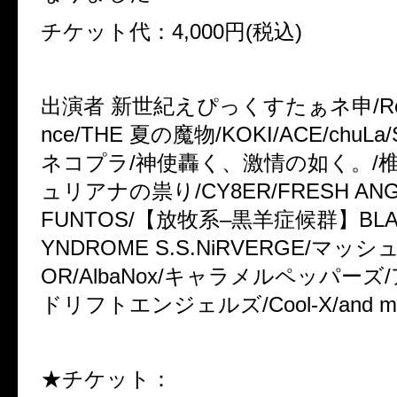
チケット代：
4,000
円
(
税込
)
出演者
新世紀えぴっくすたぁネ申
/R
nce/THE
夏の魔物
/KOKI/ACE/chuLa/
ネコプラ
/
神使轟く、激情の如く。
/
ュリアナの祟り
/CY8ER/FRESH ANG
FUNTOS/
【放牧系
–
黒羊症候群】
BL
YNDROME S.S.NiRVERGE/
マッシ
OR/AlbaNox/
キャラメルペッパーズ
/
ドリフトエンジェルズ
/Cool-X/and m
★チケット：