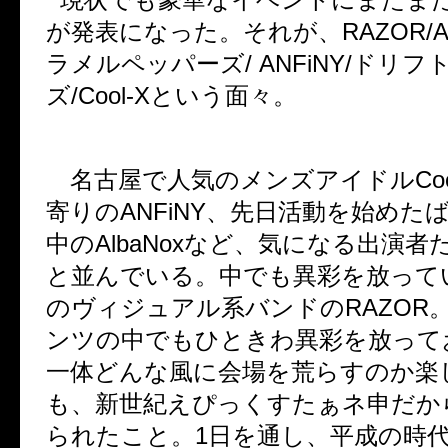
が発表になった。それが、
RAZOR/A
ラメルペッパーズ
/ ANFiNY/
ドリフ
ズ
/Cool-X
という面々。
名古屋で人気のメンズアイドル
Co
寄りの
ANFiNY
、先日活動を始めた
中の
AlbaNox
など、気になる出演者
と並んでいる。中でも異彩を放って
のヴィジュアル系バンドの
RAZOR
ンツの中でもひときわ異彩を放って
一体どんな風に会場を荒らすのか楽
も、新世紀えぴっくすたぁネ申だか
られたこと。
1
日を通し、平成の時