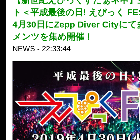
【新世紀えぴっくすたぁネ申】
ト＜平成最後の日! えぴっく FES
4月30日にZepp Diver City
メンツを集め開催！
NEWS - 22:33:44