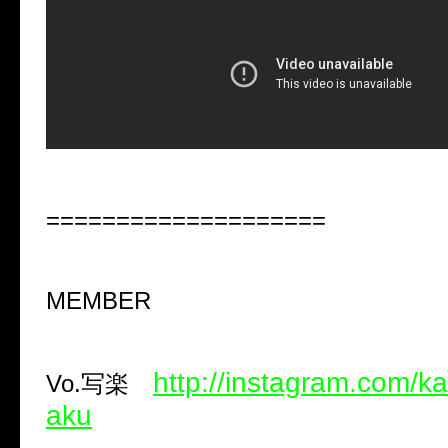
====================
MEMBER
http://instagram.com/k
Vo.写楽
aku