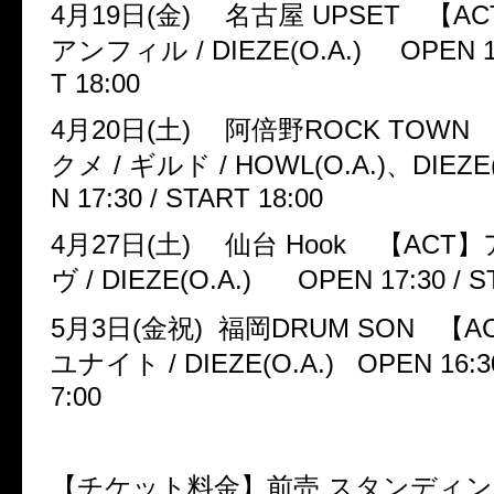
4
月
19
日
(
金
)
名古屋
UPSET
【
AC
アンフィル
/ DIEZE(O.A.) OPEN 1
T 18:00
4
月
20
日
(
土
)
阿倍野
ROCK TOWN
クメ
/
ギルド
/ HOWL(O.A.)
、
DIEZE
N 17:30 / START 18:00
4
月
27
日
(
土
)
仙台
Hook
【
ACT
】
ヴ
/ DIEZE(O.A.) OPEN 17:30 / S
5
月
3
日
(
金祝
)
福岡
DRUM SON
【
A
ユナイト
/ DIEZE(O.A.) OPEN 16:3
7:00
【チケット料金】前売 スタンディ