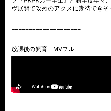
ブ『
PKPK
の一年生』と新年度早々
ヴ展開で攻めのアクメに期待できそ
====================
放課後の飼育
MV
フル