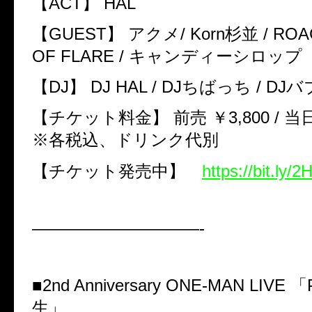
【
ACT
】
HAL
【
GUEST
】
アクメ
/ Korn
杉並
/ ROA
OF FLARE /
キャンディーシロップ
【
DJ
】
DJ HAL / DJ
ちばっち
/ DJ
バ
【チケット料金】 前売 ￥
3,800 /
当日
※各税込、ドリンク代別
【チケット発売中】
https://bit.ly/
——————————-
■
2nd Anniversary ONE-MAN LIVE
「
生」