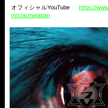
オフィシャル
YouTube
https://ww
m/c/acmejapan