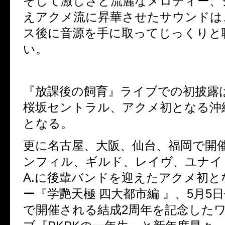
そして激しさと流麗なメロディー、
えアクメ流に昇華させたサウンドは
ス後に音源を手に取ってじっくりと
い。
『放課後の飼育』ライブでの初披露
桜坂セントラル、アクメ初となる沖
となる。
更に名古屋、大阪、仙台、福岡で開
ンフィル、ギルド、レイヴ、ユナイ
A.
に後輩バンドを迎えたアクメ初と
ー『学艷天極 四大都市編 』、
5
月
5
日
で開催される結成
2
周年を記念した