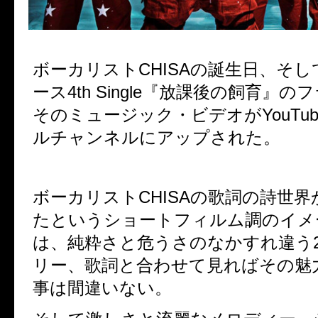
ボーカリスト
CHISA
の誕生日、そし
ース
4th Single
『放課後の飼育』のフ
そのミュージック・ビデオが
YouTu
ルチャンネルにアップされた。
ボーカリスト
CHISA
の歌詞の詩世界
たというショートフィルム調のイメ
は、純粋さと危うさのなかすれ違う
リー、歌詞と合わせて見ればその魅
事は間違いない。