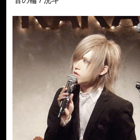
音の輪 / 洸斗