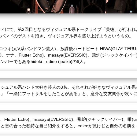
リバティにて、第2回目となるヴィジュアル系トークライブ「美徳」が行わ
系バンドのゲストを招き、ヴィジュアル界を盛り上げようというもの。
キ(元V系バンドマン芸人)、放課後ハートビート HIWA(GLAY TER
ナナ、Flutter Echo)、masaya(EVERSSIC)、飛炉(ジャックケイパー
あるhideki、ediee (jealkb)の6人。
ィジュアル系バンド大好き芸人の3名。それぞれが好きなヴィジュアル系
る」「一緒にフットサルをしたことがある」と、意外な交友関係が次々
ter Echo)、masaya(EVERSSIC)、飛炉(ジャックケイパー)、唯(umbrell
と息の合った独特な自己紹介をすると、edieeが負けじと自分の名前