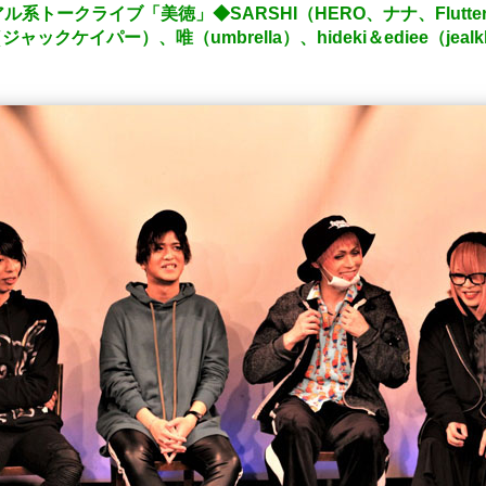
トークライブ「美徳」◆SARSHI（HERO、ナナ、Flutter 
（ジャックケイパー）、唯（umbrella）、hideki＆ediee（je