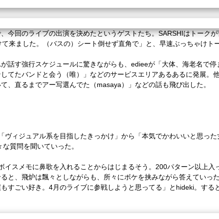
、今回のライブの出演を決めたというゲストたち。SARSHIはトーク
けて来ました。（バスの）シート倒せず直角で」と、早速ぶっちゃけト
が話す強行スケジュールに驚きながらも、edieeが「大体、海老名で
ンしてたバンドと会う（唯）」などのサービスエリアあるあるに発展。
て、直るまでアー写選んでた（masaya）」などの話も飛び出した。
。「ヴィジュアル系を目指したきっかけ」から「本気でかわいいと思った
々な質問を聞いていった。
ホのボイスメモに鼻歌を入れることからはじまるそう。200パターン以上
と、飛炉は飄々としながらも、所々にボケを挟みながら答えていった。飛炉
もすごい好き。4月のライブに参戦しようと思ってる」とhideki。す