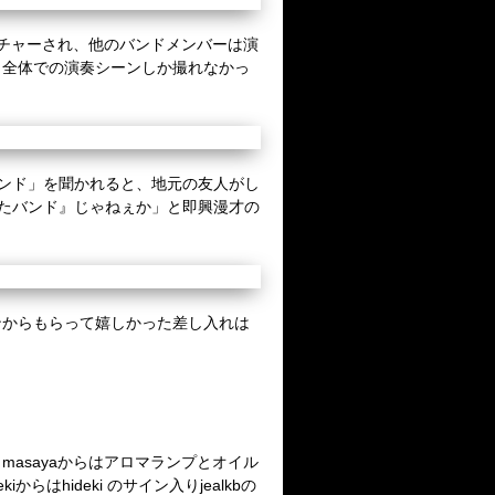
ーチャーされ、他のバンドメンバーは演
と全体での演奏シーンしか撮れなかっ
いバンド」を聞かれると、地元の友人がし
てたバンド』じゃねぇか」と即興漫才の
ンからもらって嬉しかった差し入れは
masayaからはアロマランプとオイル
hideki のサイン入りjealkbの