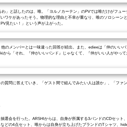
るわ」と話したのは、唯。「ヨルノカーテン」のPVでは唯だけがフュ
深いワケがあったそう。物理的な理由と不幸が重なり、唯のソロシーン
PV見たい！」という声が上がった。
からは、他のメンバーとは一味違った回答が続出。また、edieeは「仲のい
dekiから「それ、『仲がいいバンド』じゃなくて、『仲がいい人がやっ
トの質問に答えていき、「ゲスト間で組んでみたい人は誰か」、「ファ
。
★
選会を行った。ARSHIからは、自身が所属する3バンドのCDセット、
の4点セット、唯からは自身が立ち上げたブランドのTシャツ、hidekiからは