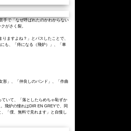
が苦手で「なぜ呼ばれたのかわからない
ークがさく裂。
停まりますよね？」とパスしたことで、
他にも、「痔になる（飛炉）」、「車
女形」、「仲良しのバンド」、「作曲
入っていて、「落としたらめちゃ恥ずか
の憧れはDIR EN GREYで、同
ると、「僕、無料で見れます」と自慢し