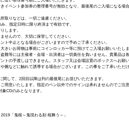
示に従い整理番号順にご入場いただきます。
付きイベント参加券の整理番号が無効となり、最後尾のご入場になる場
場所取りなどは、一切ご遠慮ください。
のみ、指定日時に限り終演まで有効です。
断りします。
しませんので、大切に保管してください。
ベント中止となる場合がございますので予めご了承ください。
、大きいお荷物は事前にコインロッカー等に預けてご入場お願いいたし
・盗難等には主催者・会場・出演者は一切責任を負いません。貴重品は
ゼントの手渡しはできません。スタッフ又は会場設置のボックスへお願
肩や腕などに触れて誘導する場合がございます。この事をご了承いただ
に関して、2回目以降は列の最後尾にお並びいただきます。
てご用意いたします。指定のペン以外でのサインは承れませんのでご注
対象CDのみとなります。
ng tour 2019「鬼桜～鬼現わる刻 桜舞う～」