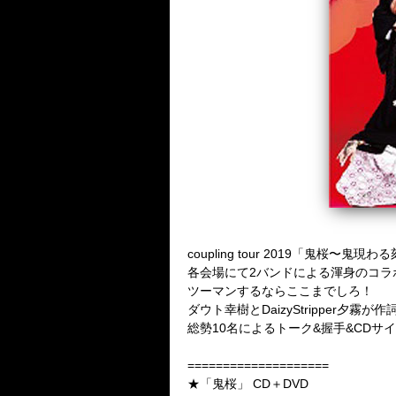
coupling tour 2019「鬼桜〜鬼現
各会場にて2バンドによる渾身のコラ
ツーマンするならここまでしろ！
ダウト幸樹とDaizyStripper
総勢10名によるトーク&握手&CD
====================
★「鬼桜」 CD＋DVD