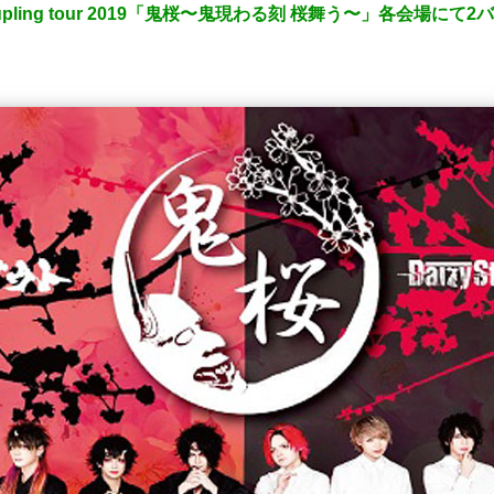
er】coupling tour 2019「鬼桜〜鬼現わる刻 桜舞う〜」各会