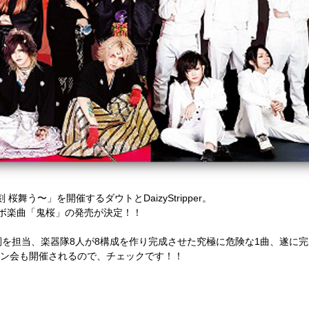
わる刻 桜舞う〜」を開催するダウトとDaizyStripper。
ボ楽曲「鬼桜」の発売が決定！！
夕霧が作詞を担当、楽器隊8人が8構成を作り完成させた究極に危険な1曲、遂に
サイン会も開催されるので、チェックです！！