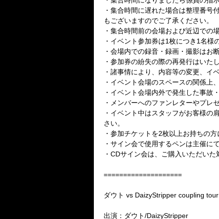
・集合時間になりましたら係員の指
・集合時間に遅れた場合は整理番号
もございますのでご了承ください。
・集合時間前の会場および近辺での
・イベント参加券は1枚につき1名様
・会場内での録音・録画・撮影はお
・参加券の紛失の際の再発行はいた
・諸事情により、内容等の変更、イ
・イベント会場のスペースの関係上
・イベント会場内外で発生した事故
・メンバーへのファンレターやプレ
・イベント中はスタッフがお客様の
さい。
・参加チケットを2枚以上お持ちの方
・サイン会で使用するペンは主催に
・CDサイン会は、ご購入いただいた
====================
ダウト vs DaizyStripper coupli
出演：ダウト/DaizyStripper