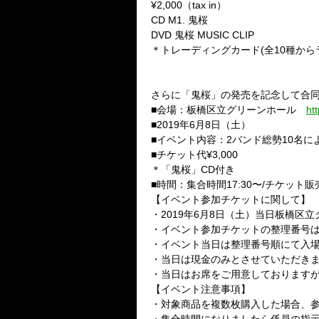
¥2,000（tax in）
CD M1. 鬼桜
DVD 鬼桜 MUSIC CLIP
＊トレーディングカード(全10種か
さらに「鬼桜」の発売を記念して合
■会場：板橋区立グリーンホール
ht
■2019年6月8日（土）
■イベント内容：2バンド総勢10名に
■チケット代¥3,000
＊「鬼桜」CD付き
■時間：集合時間17:30〜/チケット販売
【イベント参加チケットに関して】
・2019年6月8日（土）当日板橋区
・イベント参加チケットの整理番号
・イベント当日は整理番号順にて入
・当日は現金のみとさせていただき
・当日はお席をご用意しております
【イベント注意事項】
・対象商品を複数枚購入した場合、