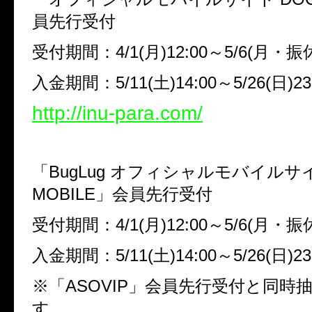
員先行受付
受付期間：
4/1(
月
)12:00
～
5/6(
月・振
入金期間：
5/11(
土
)14:00
～
5/26(
日
)23
http://inu-para.com/
「
BugLug
オフィシャルモバイルサ
MOBILE
」会員先行受付
受付期間：
4/1(
月
)12:00
～
5/6(
月・振
入金期間：
5/11(
土
)14:00
～
5/26(
日
)23
※「
ASOVIP
」会員先行受付と同時
す。