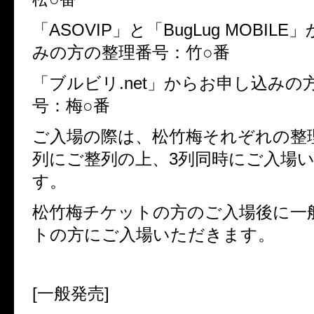
「
ASOVIP
」と「
BugLug MOBILE
」
みの方の整理番号：竹○番
「ブルビリ
.net
」からお申し込みの
号：梅○番
ご入場の際は、松竹梅それぞれの整
列にご整列の上、
3
列同時にご入場
す。
松竹梅チケットの方のご入場後に一
トの方にご入場いただきます。
[
一般発売
]