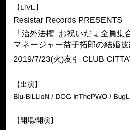
【
LIVE
】
Resistar Records PRESENTS
「治外法権
–
お祝いだょ全員集
マネージャー益子拓郎の結婚披
2019/7/23(
火
)
友引
CLUB CITTA
【出演】
Blu-BiLLioN / DOG inThePWO / BugL
【開場
/
開演】