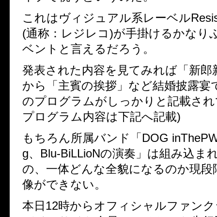
これはヴィジュアル系レーベル
Resi
(
通称：レジレコ
)
が手掛けるかなり
ベントと言えるだろう。
発表された内容を見てみれば「新郎
から「主賓の挨拶」など結婚披露宴
のプログラムがしっかりと記載され
プログラム内容は下記へ記載
)
もちろん所属バンド「
DOG inTheP
g
、
Blu-BiLLioN
の演奏」は組み込ま
の、一体どんな全貌になるのか現段
像ができない。
本日
12
時からオフィシャルファンク