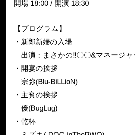
開場
18:00 /
開演
18:30
【プログラム】
・新郎新婦の入場
出演：まさかの
‼︎
〇〇
&
マネージャ
・開宴の挨拶
宗弥
(Blu-BiLLioN)
・主賓の挨拶
優
(BugLug)
・乾杯
ミズキ
( DOG inThePWO)