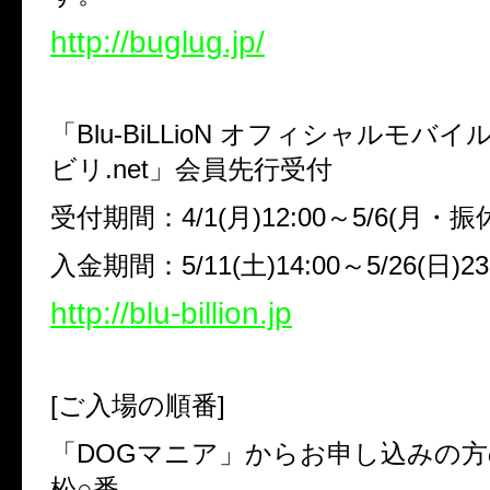
http://buglug.jp/
「
Blu-BiLLioN
オフィシャルモバイル
ビリ
.net
」会員先行受付
受付期間：
4/1(
月
)12:00
～
5/6(
月・振
入金期間：
5/11(
土
)14:00
～
5/26(
日
)23
http://blu-billion.jp
[
ご入場の順番
]
「
DOG
マニア」からお申し込みの方
松○番