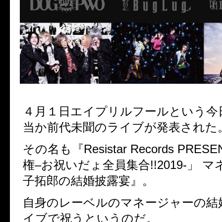
４月１日エイプリルフールという今
当か前代未聞のライブが発表された
その名も『
Resistar Records PRES
権
–
お祝いだょ全員集合
!!2019-
」 マ
子拓郎の結婚披露宴』。
自身のレーベルのマネージャーの結
イブで祝うというのだ。