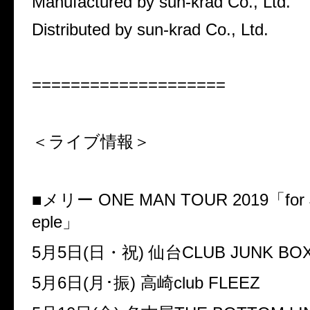
Manufactured by sun-krad Co., Ltd.
Distributed by sun-krad Co., Ltd.
====================
＜ライブ情報＞
■メリー
ONE MAN TOUR 2019
「
for
eple
」
5
月
5
日
(
日・祝
)
仙台
CLUB JUNK BO
5
月
6
日
(
月･振
)
高崎
club FLEEZ