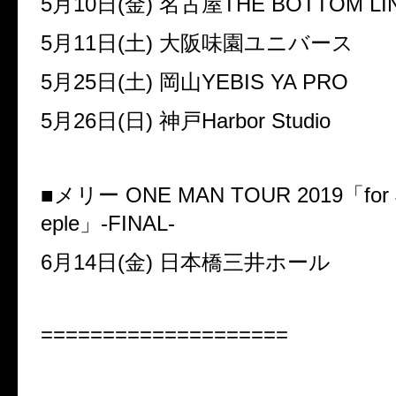
5
月
10
日
(
金
)
名古屋
THE BOTTOM LI
5
月
11
日
(
土
)
大阪味園ユニバース
5
月
25
日
(
土
)
岡山
YEBIS YA PRO
5
月
26
日
(
日
)
神戸
Harbor Studio
■メリー
ONE MAN TOUR 2019
「
for
eple
」
-FINAL-
6
月
14
日
(
金
)
日本橋三井ホール
====================