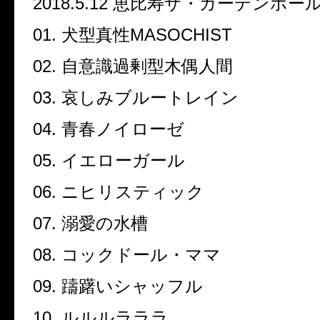
2018.5.12
恵比寿ザ・ガーデンホー
01.
犬型真性
MASOCHIST
02.
自意識過剰型木偶人間
03.
哀しみブルートレイン
04.
青春ノイローゼ
05.
イエローガール
06.
ニヒリスティック
07.
溺愛の水槽
08.
コックドール・ママ
09.
躊躇いシャッフル
10.
ルルルラララ