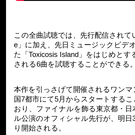
この全曲試聴では、先行配信されて
e
」に加え、先日ミュージックビデ
た「
Toxicosis Island
」をはじめとす
される
6
曲を試聴することができる
本作を引っさげて開催されるワンマ
国
7
都市にて
5
月からスタートするこ
おり、ファイナルを飾る東京都・日
ル公演のオフィシャル先行が、明日
り開始される。