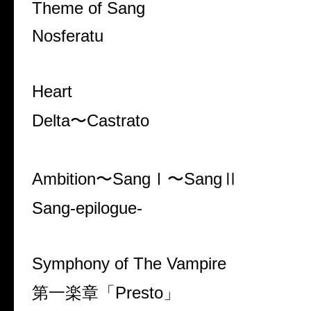
Theme of Sang
Nosferatu
Heart
Delta〜Castrato
Ambition〜SangⅠ〜SangⅡ
Sang-epilogue-
Symphony of The Vampire
第一楽章「Presto」