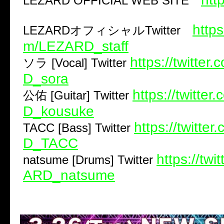
LEZARD OFFICIAL WEB SITE
https
LEZARDオフィシャルTwitter
m/LEZARD_staff
https://twitte
ソラ [Vocal] Twitter
D_sora
https://twitte
公佑 [Guitar] Twitter
D_kousuke
https://twitte
TACC [Bass] Twitter
D_TACC
https://twi
natsume [Drums] Twitter
ARD_natsume