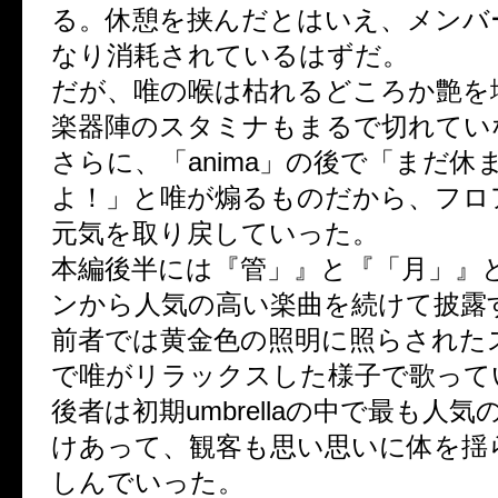
る。休憩を挟んだとはいえ、メンバ
なり消耗されているはずだ。
だが、唯の喉は枯れるどころか艶を
楽器陣のスタミナもまるで切れてい
さらに、「anima」の後で「まだ休
よ！」と唯が煽るものだから、フロ
元気を取り戻していった。
本編後半には『管」』と『「月」』
ンから人気の高い楽曲を続けて披露
前者では黄金色の照明に照らされた
で唯がリラックスした様子で歌って
後者は初期umbrellaの中で最も人
けあって、観客も思い思いに体を揺
しんでいった。