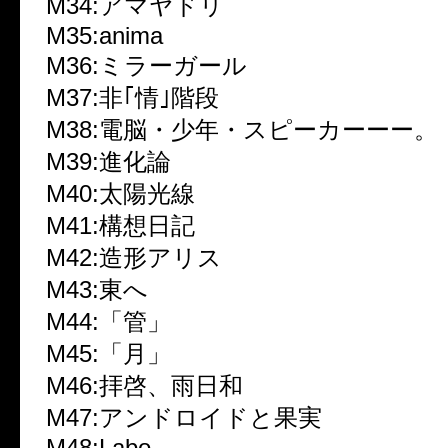
M34:アマヤドリ
M35:anima
M36:ミラーガール
M37:非｢情｣階段
M38:電脳・少年・スピーカーーー。
M39:進化論
M40:太陽光線
M41:構想日記
M42:造形アリス
M43:東へ
M44:「管」
M45:「月」
M46:拝啓、雨日和
M47:アンドロイドと果実
M48:Labo