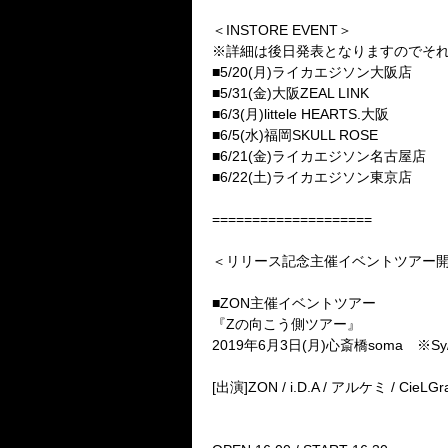
＜INSTORE EVENT＞
※詳細は後日発表となりますのでそ
■5/20(月)ライカエジソン大阪店
■5/31(金)大阪ZEAL LINK
■6/3(月)littele HEARTS.大阪
■6/5(水)福岡SKULL ROSE
■6/21(金)ライカエジソン名古屋店
■6/22(土)ライカエジソン東京店
====================
＜リリース記念主催イベントツアー
■ZON主催イベントツアー
『Zの向こう側ツアー』
2019年6月3日(月)心斎橋soma ※Sy
[出演]ZON / i.D.A / アルケミ / CieLGr