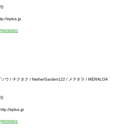
別)
/eplus.jp
1-P0030001
グソウ / チクタク / NetherGarden122 / メテオラ / MERALOA
別)
//eplus.jp
1-P0030001