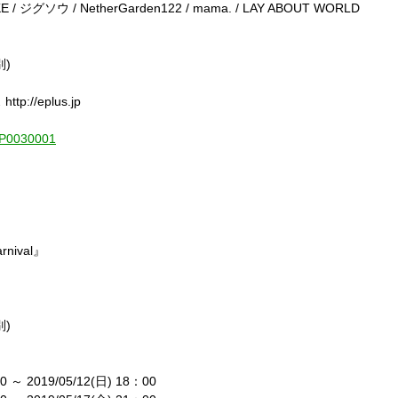
E / ジグソウ / NetherGarden122 / mama. / LAY ABOUT WORLD
別)
://eplus.jp
1-P0030001
nival』
別)
～ 2019/05/12(日) 18：00