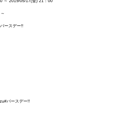
～ 2019/05/17(金) 21：00
 ～
iバースデー!!
zu#バースデー!!