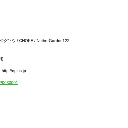
/ ジグソウ / CHOKE / NetherGarden122
別)
://eplus.jp
1-P0030001