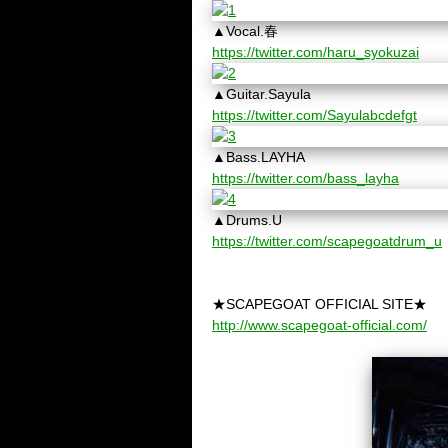
▲
Vocal.春
https://twitter.com/haru_syokuzai
▲
Guitar.Sayula
https://twitter.com/Sayulabcdefgt
▲
Bass.LAYHA
https://twitter.com/bass_layha
▲
Drums.U
https://twitter.com/scapegoatdrum_u
★SCAPEGOAT OFFICIAL SITE★
http://www.scapegoat-official.com/