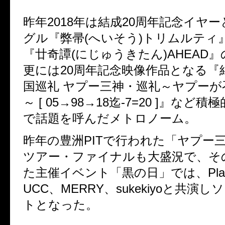
昨年2018年は結成20周年記念イヤ
グル『弊帚(へいそう)トリムルティ
『廿奇譚(にじゅうきたん)AHEAD
更には20周年記念映像作品となる『
国巡礼 ヤプー三神・巡礼～ヤプーが
～ [ 05→98→18迄-7=20 ]』など
で話題を呼んだメトロノーム。
昨年の豊洲PITで行われた「ヤプー
ツアー・ファイナルも大盛況で、そ
た主催イベント「黒の日」では、Plasti
UCC、MERRY、sukekiyoと共演
トとなった。