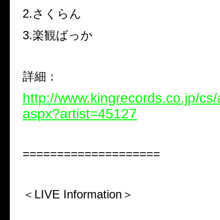
2.さくらん
3.楽観ばっか
詳細：
http://www.kingrecords.co.jp/cs/ar
aspx?artist=45127
====================
＜LIVE Information＞