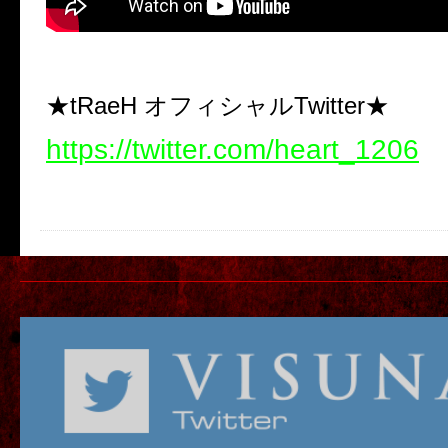
★tRaeH オフィシャルTwitter★
https://twitter.com/heart_1206