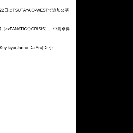
22
日に
TSUTAYA O-WEST
で追加公演
努（
ex
FANATIC
◇
CRISIS
）、中島卓偉
)Key.kiyo(Janne Da Arc)Dr.
小