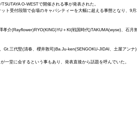
が
TSUTAYA O-WEST
で開催される事が発表された。
ケット受付段階で会場のキャパシティーを大幅に超える事態となり、
9
月
澤孝介
(Rayflower)RYO(KING)YU
＋
KI(
戦国時代
)TAKUMA(wyse)
、石月
、
Gt.
三代堅
(
清春、櫻井敦司
)Ba.Ju-ken(SENGOKU-JIDAI
、土屋アンナ
トが一堂に会するという事もあり、発表直後から話題を呼んでいた。