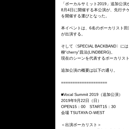
「ボーカルサミット
2019
」追加公演
8
月
4
日に開催する本公演が、先行チ
を開催する運びとなった。
本イベントは、
6
名のボーカリスト田
が出演する。
そして〈
SPECIAL BACKBAND
〉
には
柳
“cherry”
昌法
(LINDBERG)
。
現在のシーンを代表するボーカリス
追加公演の概要は以下の通り。
====================
■Vocal Summit 2019
（追加公演）
2019
年
9
月
22
日（日）
OPEN15
：
00
START15
：
30
会場
TSUTAYA O-WEST
＜出演ボーカリスト＞