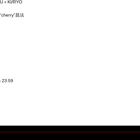
YU
＋
KI/RYO
“cherry”
昌法
) 23:59