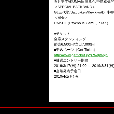
石月努
/TAKUMA/
田澤孝介
/
中島卓偉
/
＜
SPECIAL BACKBAND
＞
Gt.
三代堅
/Ba.Ju-ken/Key.kiyo/Dr.
小柳
＜司会＞
DAISHI
（
Psycho le Cemu
、
SiXX
）
●
チケット
全席スタンディング
前売
6,500
円
/
当日
7,000
円
■
申込ページ（
Get Ticket
）
http://www.getticket.jp/g?t=djfahjh
■
抽選エントリー期間
2019/3/17(
日
) 21:00
～
2019/3/31(
日
■
当落発表予定日
2019/4/1(
月
)
夜