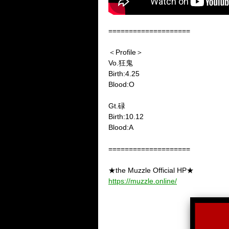
====================
＜Profile＞
Vo.狂鬼
Birth:4.25
Blood:O
Gt.碌
Birth:10.12
Blood:A
====================
★the Muzzle Official HP★
https://muzzle.online/