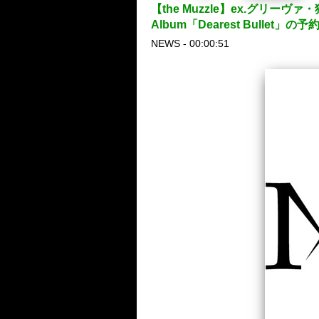
【the Muzzle】ex.グリー
Album「Dearest Bullet」
NEWS - 00:00:51