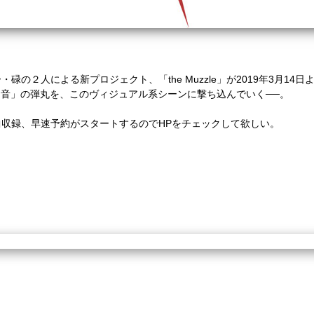
の２人による新プロジェクト、「the Muzzle」が2019年3月14日
たれる「音」の弾丸を、このヴィジュアル系シーンに撃ち込んでいく──。
llet」は全7曲収録、早速予約がスタートするのでHPをチェックして欲しい。