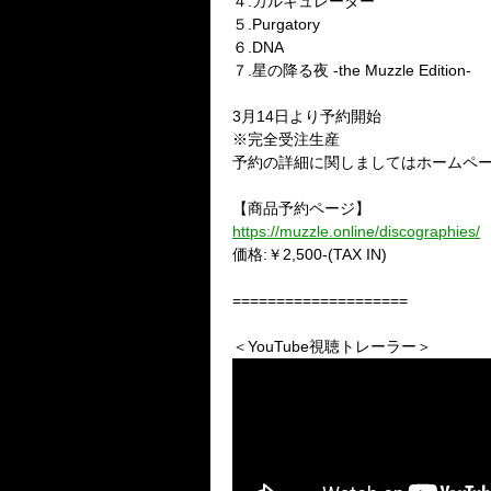
４.カルキュレーター
５.Purgatory
６.DNA
７.星の降る夜 -the Muzzle Edition-
3月14日より予約開始
※完全受注生産
予約の詳細に関しましてはホームペ
【商品予約ページ】
https://muzzle.online/discographies/
価格:￥2,500-(TAX IN)
====================
＜YouTube視聴トレーラー＞