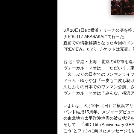
3
月
10
日
(
日
)
に横浜アリーナ公演を控
ナビ
BLITZ AKASAKA
にて行った。
直前での情報解禁となった今回のメ
PREVIEW
』だが、
チケットは完売。
台北・香港・上海・北京の
4
都市を巡
ヴォーカル・マオは、「ただいま、
「久しぶりの日本でのワンマンライ
ドラム・ゆうやは「一皮も二皮も剥
久しぶりの日本でのワンマン公演、
ヴォーカル・マオは「みんな、横浜
いよいよ、
3
月
10
日（日）に横浜アリ
バンド結成
15
周年、メジャーデビュ
の東北地方太平洋沖地震の被災状況
そして、『
SID 15th Anniversary GR
こう”とファンに向けたメッセージも