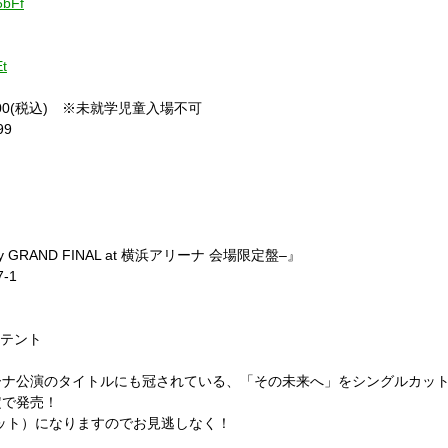
6bFf
Et
00(
税込
)
※未就学児童入場不可
99
ry GRAND FINAL at
横浜アリーナ
会場限定盤
–
』
7-1
設テント
ーナ公演のタイトルにも冠されている、「その未来へ」をシングルカッ
定で発売！
ット）になりますのでお見逃しなく！