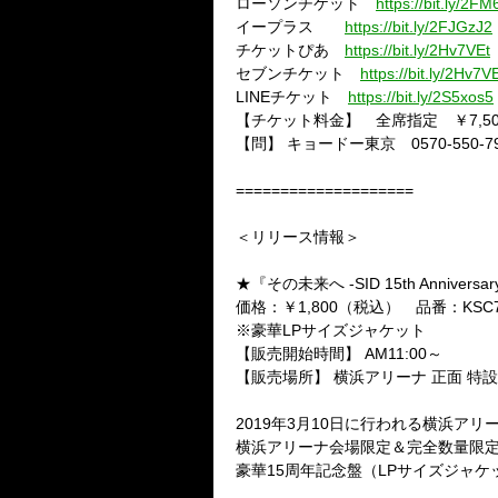
ローソンチケット
https://bit.ly/2FM
イープラス
https://bit.ly/2FJGzJ2
チケットぴあ
https://bit.ly/2Hv7VEt
セブンチケット
https://bit.ly/2Hv7V
LINE
チケット
https://bit.ly/2S5xos5
【チケット料金】 全席指定 ￥
7,5
【問】
キョードー東京
0570-550-7
====================
＜リリース情報＞
★『その未来へ
-SID 15th Anniversa
価格：￥
1,800
（税込） 品番：
KSC
※豪華
LP
サイズジャケット
【販売開始時間】
AM11:00
～
【販売場所】 横浜アリーナ 正面 特
2019
年
3
月
10
日に行われる横浜アリ
横浜アリーナ会場限定＆完全数量限
豪華
15
周年記念盤（
LP
サイズジャケ