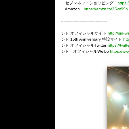
セブンネットショッピング
https:
Amazon
https://amzn.to/2Swt99h
====================
シド
オフィシャルサイト
http://sid-w
シド
15th Anniversary
特設サイト
htt
シド
オフィシャル
Twitter
https://twit
シド オフィシャル
Weibo
https://ww