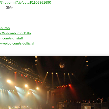
//7net.omni7.jp/detail/1106961690
ほか
eb.info/
p://sid-web.info/15th/
ter.com/sid_staff
w.weibo.com/sidofficial