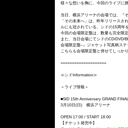
様々な想いを胸に、今回のライブに
当日、横浜アリーナの会場では、『
「その未来へ」は、昨年リリースさ
ルにも冠されている、シドの
15
周年
今回の会場限定盤は、数量も完全限
また、当日会場にてシドの
CD/DVD/Bl
会場限定盤
–
』ジャケット写真柄ステ
こちらも会場限定盤と併せてしっか
====================
≪シド
Information
≫
＜ライブ情報＞
■
SID 15th Anniversary GRAND FINA
3
月
10
日
(
日
)
横浜アリーナ
OPEN 17:00 / START 18:00
【チケット発売中】