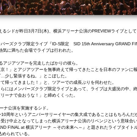
えるシドが昨日
3
月
7
日
(
木
)
、横浜アリーナ公演の
PREVIEW
ライブとして
ンバーズクラブ限定ライブ
『
ID-S
限定
SID 15th Anniversary GRAND FI
熱気に満ちた会場でライブは行われた。
るアジアツアーを完走したばかりの彼ら。
東京！」とアジアツアーを無事終えて帰ってきたことを日本のファンに
ブ…少し緊張するね。」とこぼした。
けて帰ってきました！」と、ツアーでの成長ぶりを伺わせた。
さらにはメンバーズクラブ限定ライブとあって、ライブは大盛況の中、
アリーナで会おうな！」と締めくくった。
ーナ公演を実施するシド。
ー
10
周年というアニバーサリーイヤーの集大成であることはもちろんだ
を受け中止となってしまった横浜アリーナ公演のリベンジという意味合
AND FINAL at
横浜アリーナ
～その未来へ～』と題されたライブタイト
込められている。