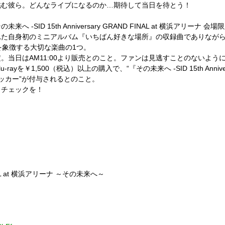
挑む彼ら。どんなライブになるのか…期待して当日を待とう！
その未来へ
-SID 15th Anniversary GRAND FINAL at
横浜アリーナ
会場限
れた自身初のミニアルバム『いちばん好きな場所』の収録曲でありなが
を象徴する大切な楽曲の
1
つ。
定。当日は
AM11:00
より販売とのこと。ファンは見逃すことのないよう
u-ray
を￥
1,500
（税込）以上の購入で、
“『その未来へ
-SID 15th Anni
ッカー”が
付与されるとのこと。
りチェックを！
L at
横浜アリーナ
～その未来へ～