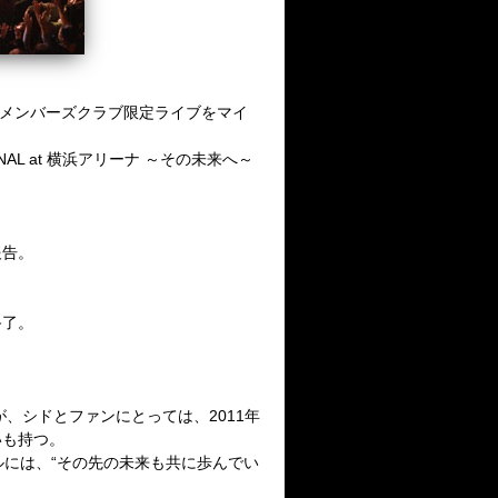
メンバーズクラブ限定ライブをマイ
NAL at
横浜アリーナ
～その未来へ～
報告。
終了。
が、シドとファンにとっては、
2011
年
いも持つ。
ルには、
“その先の未来も共に歩んでい