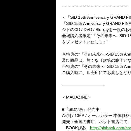
…………………………………………
＜「
SID 15th Anniversary GRAND FI
『
SID 15th Anniversary GRAND FINA
シドの
CD / DVD / Blu-ray
を一度のお
会場購入者限定“『その未来へ
-SID 1
をプレゼントいたします！
※特典の“『その未来へ
-SID 15th An
及び商品は、無くなり次第の終了と
※特典の“『その未来へ
-SID 15th An
ご購入時に、即売所にてお渡しとな
——————————-
＜
MAGAZINE
＞
■『
SID
ぴあ』発売中
A4
判
/ 136P /
オールカラー
本体価格
発売：全国の書店、ネット書店
BOOK
ぴあ
http://piabook.com/s