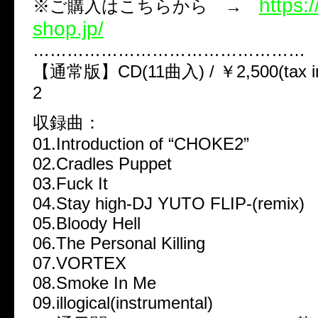
https:
※ご購入はこちらから →
shop.jp/
…………………………………………
【通常版】CD(11曲入) / ￥2,500(tax in
2
収録曲：
01.Introduction of “CHOKE2”
02.Cradles Puppet
03.Fuck It
04.Stay high-DJ YUTO FLIP-(remix)
05.Bloody Hell
06.The Personal Killing
07.VORTEX
08.Smoke In Me
09.illogical(instrumental)