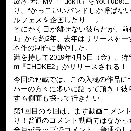
成させたMV「Fuck it」をYouTub
り、“かっこいいバンドしか呼ばない
ルフェスを企画したり──。
とにかく目が離せない彼らだが、前作
1』から約2年、去年はリリースを一
本作の制作に費やした。
満を持して2019年4月5日（金）、待望の
m『CHOKE2』がリリースされる！
今回の連載では、この入魂の作品に
バーの方々に多いに語って頂き＋彼
する側面も探って行きたい。
第1回目の今回は、まず動画コメン
り！普通のコメント動画ではなかっ
全員がラップでコメント…普通のし