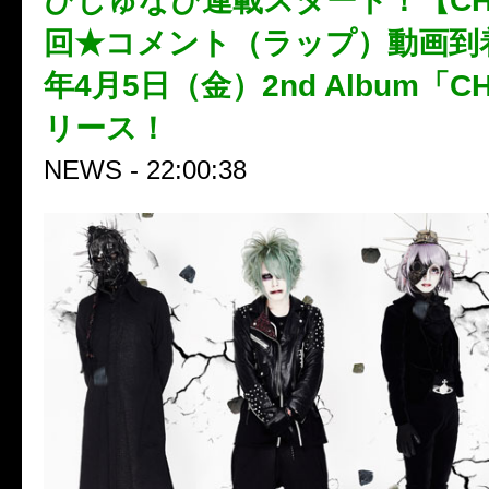
びじゅなび連載スタート！【CH
回★コメント（ラップ）動画到着
年4月5日（金）2nd Album「C
リース！
NEWS - 22:00:38