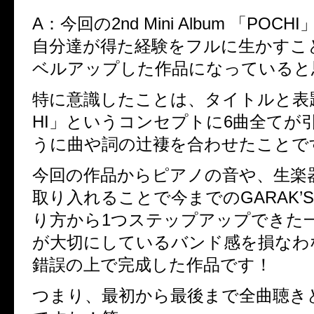
A：今回の
2nd Mini Album
「
POCHI
自分達が得た経験をフルに生かすこ
ベルアップした作品になっていると
特に意識したことは、タイトルと表
HI
」というコンセプトに
6
曲全てが
うに曲や詞の辻褄を合わせたことで
今回の作品からピアノの音や、生楽
取り入れることで今までの
GARAK’S
り方から
1
つステップアップできた
が大切にしているバンド感を損なわ
錯誤の上で完成した作品です！
つまり、最初から最後まで全曲聴き