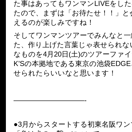
た事はあってもワンマン
LIVE
をした
たので、まずは「お待たせ！！」と
えるのが楽しみですね！
そしてワンマンツアーでみんなと一
た、作り上げた言葉じゃ表せられな
なものを
4
月
20
日
(
土
)
のツアーファイ
K’S
の本拠地である東京の池袋
EDGE
せられたらいいなと思います！
——————————-
●3月からスタートする初東名阪ワ