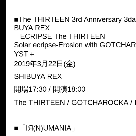
■
The THIRTEEN 3rd Anniversary 3day
BUYA REX
– ECRIPSE The THIRTEEN-
Solar ecripse-Erosion with GOTCH
YST
＋
2019
年
3
月
22
日
(
金
)
SHIBUYA REX
開場
17:30 /
開演
18:00
The THIRTEEN / GOTCHAROCKA /
——————————-
■
「
IЯ(N)UMANIA
」