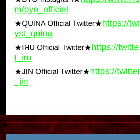
m/byo_official
https://tw
★QUINA Official Twitter★
yst_quina
https://twitt
★IЯU Official Twitter★
t_iru
https://twitt
★JIN Official Twitter★
_jin