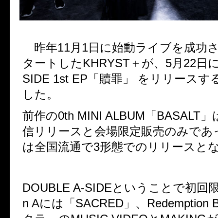
昨年
11
月
1
日に始動ライブを成功
タートした
KHRYST
＋が、
5
月
22
日
SIDE 1st EP
「贖罪」
をリリースす
した。
前作の
0th MINI ALBUM
「
BASALT
」
信リリースと会場限定販売のみであ
は全国流通で3形態でのリリースと
DOUBLE A-SIDE
ということで初回
n A
には「
SACRED
」、
Redemption 