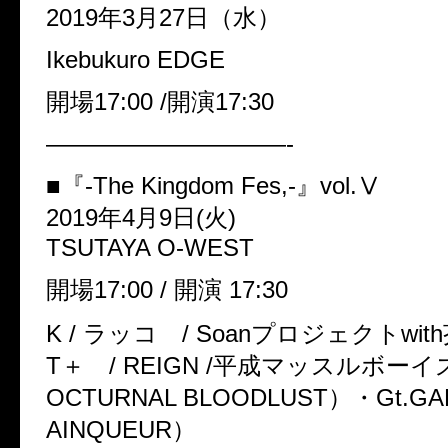
2019
年
3
月
27
日（水）
Ikebukuro EDGE
開場
17:00 /
開演
17:30
——————————-
■
『
-The Kingdom Fes,-
』
vol.Ⅴ
2019
年
4
月
9
日
(
火
)
TSUTAYA O-WEST
開場
17:00 /
開演
17:30
K /
ラッコ
/ Soan
プロジェクト
with
T
＋
/ REIGN /
平成マッスルボーイ
OCTURNAL BLOODLUST
）・
Gt.G
AINQUEUR
）