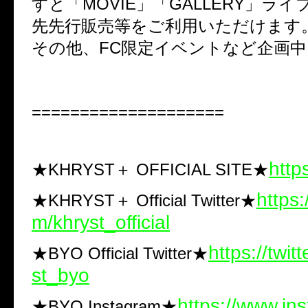
すと「
MOVIE
」「
GALLERY
」ライ
先先行販売等をご利用いただけます
その他、
FC
限定イベントなど企画中
====================
https
★KHRYST
＋
OFFICIAL SITE★
https:
★KHRYST
＋
Official Twitter★
m/khryst_official
https://twit
★BYO Official Twitter★
st_byo
https://www.in
★BYO Instagram★