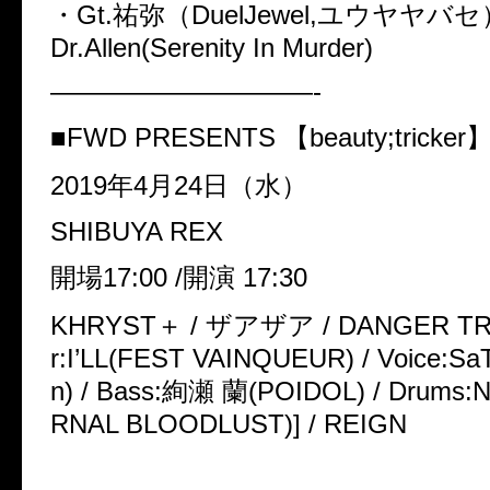
・
Gt.
祐弥（
DuelJewel,
ユウヤヤバセ
Dr.Allen(Serenity In Murder)
——————————-
■
FWD PRESENTS
【
beauty;tricker
2019
年
4
月
24
日（水）
SHIBUYA REX
開場
17:00 /
開演
17:30
KHRYST
＋
/
ザアザア
/ DANGER TR
r:I’LL(FEST VAINQUEUR) / Voice:S
n) / Bass:
絢瀬
蘭
(POIDOL) / Drums:
RNAL BLOODLUST)] / REIGN