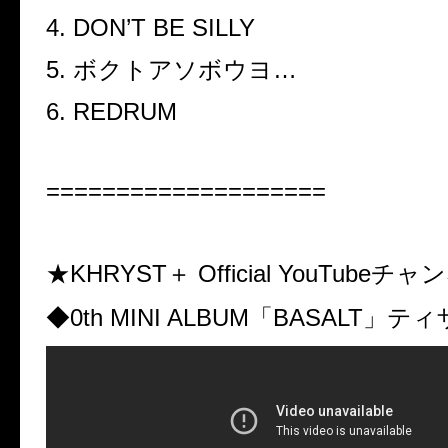
4. DON’T BE SILLY
5.
ボクトアソボウヨ
…
6. REDRUM
====================
★KHRYST
＋
Official YouTube
チャン
◆
0th MINI ALBUM
「
BASALT
」ティ