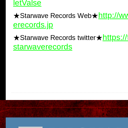
letValse
http://
★Starwave Records Web★
erecords.jp
https:/
★Starwave Records twitter★
starwaverecords