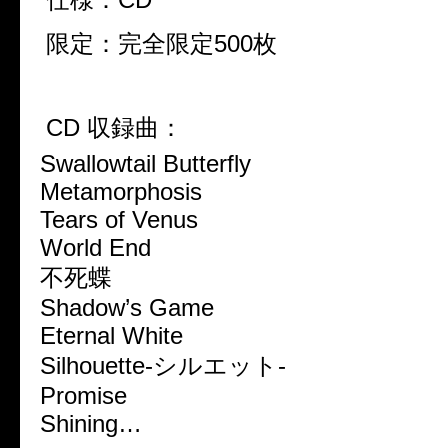
限定：完全限定500枚
CD 収録曲：
Swallowtail Butterfly
Metamorphosis
Tears of Venus
World End
不死蝶
Shadow’s Game
Eternal White
Silhouette-シルエット-
Promise
Shining…