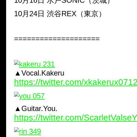
10月16日 水戸SONIC（茨城）
10月24日 渋谷REX（東京）
====================
▲Vocal.Kakeru
https://twitter.com/xkakerux071
▲Guitar.You.
https://twitter.com/ScarletValse