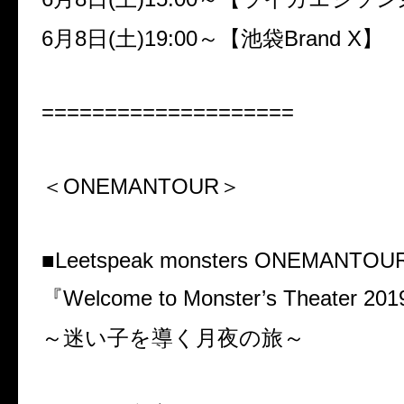
6月8日(土)19:00～【池袋Brand X】
====================
＜ONEMANTOUR＞
■Leetspeak monsters ONEMANTOU
『Welcome to Monster’s Theater 20
～迷い子を導く月夜の旅～