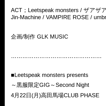
ACT；
Leetspeak monsters / ザアザ
Jin-Machine / VAMPIRE ROSE / umbr
企画/制作 GLK MUSIC
…………………………………………
■Leetspeak monsters presents
～黒服限定GIG～Second Night
4月22日(月)高田馬場CLUB PHASE