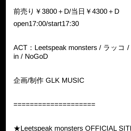
前売り￥3800＋D/当日￥4300＋D
open17:00/start17:30
ACT：
Leetspeak monsters / ラッコ / 
in / NoGoD
企画/制作 GLK MUSIC
====================
★Leetspeak monsters OFFICIAL SI