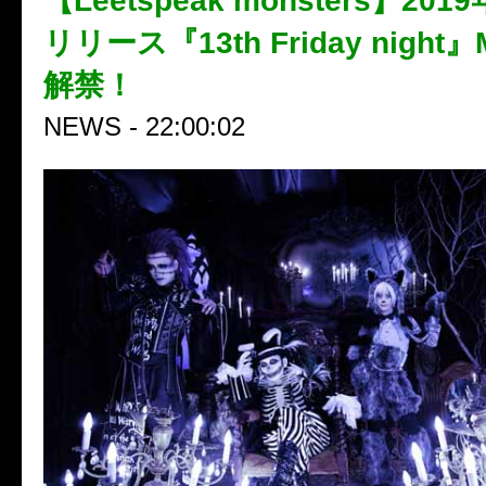
【Leetspeak monsters】201
リリース『13th Friday night
解禁！
NEWS - 22:00:02