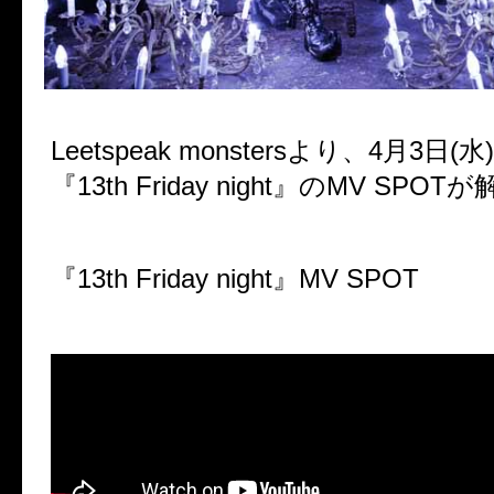
Leetspeak monstersより、4月3日
『13th Friday night』のMV SP
『13th Friday night』MV SPOT