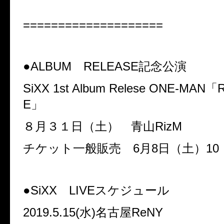
====================
●
ALBUM
RELEASE
記念公演
SiXX 1st Album Relese ONE-MAN
「
R
E
」
８月３１日（土） 青山
RizM
チケット一般販売
6
月
8
日（土）
10
●
SiXX
LIVE
スケジュール
2019.5.15(
水
)
名古屋
ReNY