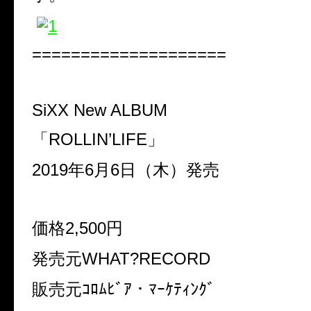
====================
SiXX New ALBUM
「
ROLLIN’LIFE
」
2019
年
6
月
6
日（木）発売
価格
2,500
円
発売元
WHAT?RECORD
販売元ｺﾛﾑﾋﾞｱ・ﾏｰｹﾃｨﾝｸﾞ