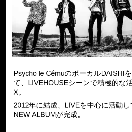
Psycho le Cému
のボーカル
DAISHI
を
て、
LIVEHOUSE
シーンで積極的な
X
。
2012
年に結成、
LIVE
を中心に活動し
NEW ALBUM
が完成。