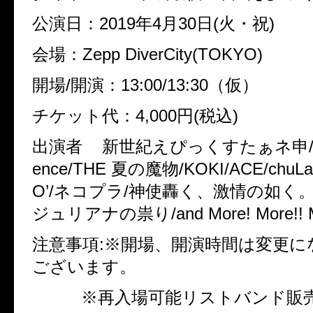
公演日：2019年4月30日(火・祝)
会場：Zepp DiverCity(TOKYO)
開場/開演：13:00/13:30（仮）
チケット代：4,000円(税込)
出演者 新世紀えぴっくすたぁネ申/ReVis
ence/THE 夏の魔物/KOKI/ACE/chuLa/
O’/ネコプラ/神使轟く、激情の如く。
ジュリアナの祟り/and More! More!! Mo
注意事項:※開場、開演時間は変更に
ございます。
※再入場可能リストバンド販