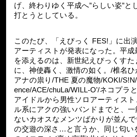
げ、終わりゆく平成へ”らしい姿”と
打とうとしている。
このたび、「えぴっく FES!」に出
アーティストが発表になった。平成
を添えるのは、
新世紀えぴっくすた
に、
神使轟く、激情の如く。/椎名ひ
アナの祟り/THE 夏の魔物/KOKI/S!N/ReV
ence/ACE/chuLa/WILL-O’/ネコプラ
アイドルから男性ソロアーティスト
ル系にアクの強いバンドまでと、一
ないカオスなメンツばかりが並んで
の交遊の深さ…と言うか、同じ匂い