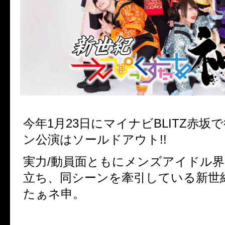
今年1月23日にマイナビBLITZ赤坂
ン公演はソールドアウト!!
実力/動員面ともにメンズアイドル
立ち、同シーンを牽引している新世
たぁネ申。