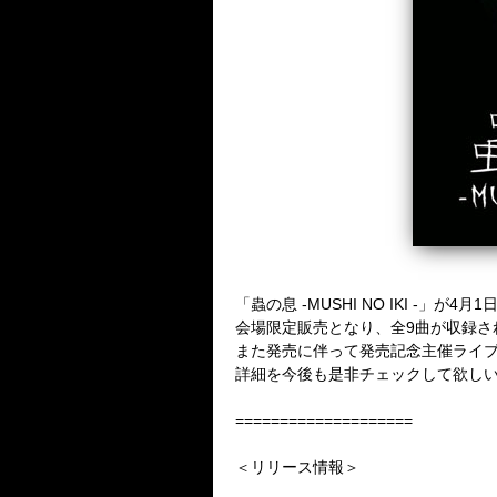
「蟲の息 -MUSHI NO IKI -」が
会場限定販売となり、全9曲が収録さ
また発売に伴って発売記念主催ライブ＜No
詳細を今後も是非チェックして欲し
====================
＜リリース情報＞