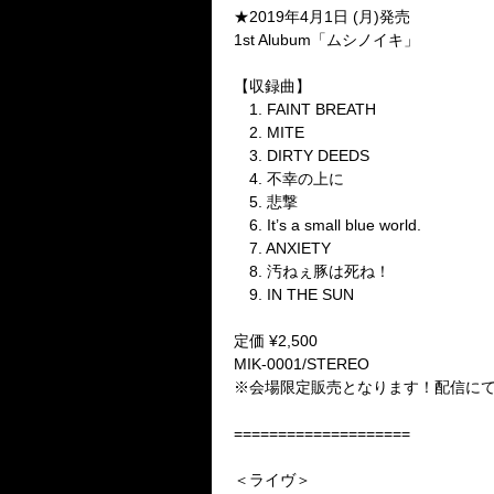
★2019年4月1日 (月)発売
1st Alubum「ムシノイキ」
【収録曲】
1. FAINT BREATH
2. MITE
3. DIRTY DEEDS
4. 不幸の上に
5. 悲撃
6. It’s a small blue world.
7. ANXIETY
8. 汚ねぇ豚は死ね！
9. IN THE SUN
定価 ¥2,500
MIK-0001/STEREO
※会場限定販売となります！配信に
====================
＜ライヴ＞