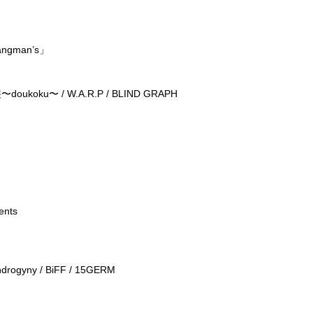
angman’s」
doukoku〜 / W.A.R.P / BLIND GRAPH
ents
】
rogyny / BiFF / 15GERM