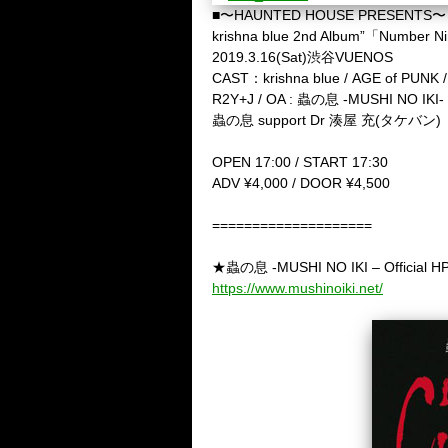
■〜HAUNTED HOUSE PRESENTS〜
krishna blue 2nd Album”「Numbe
2019.3.16(Sat)渋谷VUENOS
CAST：krishna blue / AGE of PUNK / 
R2Y+J / OA : 蟲の息 -MUSHI NO IKI-
蟲の息 support Dr 湊屋 充(タケバン)
OPEN 17:00 / START 17:30
ADV ¥4,000 / DOOR ¥4,500
====================
★蟲の息 -MUSHI NO IKI – Official 
https://www.mushinoiki.net/