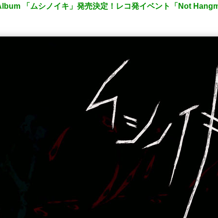
】1st Album 「ムシノイキ」発売決定！レコ発イベント「Not Han