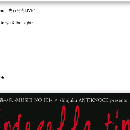
r Nine」先行発売LIVE”
tezya & the sightz
HP★