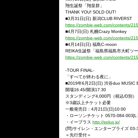
翔生誕祭「翔皇群」
THANK YOU! SOLD OUT!
■3月31日(日) 新潟CLUB RIVERST
https://zombie-web.com/contents/21
■4月7日(日) 札幌Crazy Monkey
https://zombie-web.com/contents/21
■4月14日(日) 福島C-moon
REIKA生誕祭「福島県福島市大町ツー
https://zombie-web.com/contents/21
-TOUR FINAL-
「すべてが終わる夜に」
■2019年6月2日(日) 渋谷duo MUSIC 
開場16:45/開演17:30
スタンディング4,000円（税込/D別）
※3歳以上チケット必要
一般発売日：4月21日(日)10:00
・ローソンチケット 0570-084-003[
・イープラス
http://eplus.jp/
(問)サイレン・エンタープライズ 03-34
＝先行受付＝