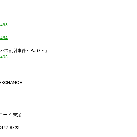
5493
5494
バス乱射事件～Part2～」
5495
EXCHANGE
Lコード:未定]
47-8822