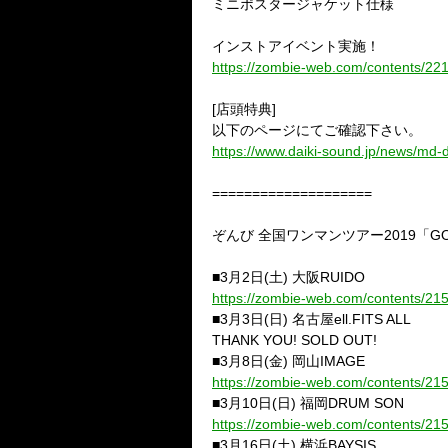
ミニポスタージャケット仕様
インストアイベント実施！
https://zombie-web.com/contents/22
[店頭特典]
以下のページにてご確認下さい。
https://www.daiki-sound.jp/news/md-d
====================
ぞんび 全国ワンマンツアー2019「GO G
■3月2日(土) 大阪RUIDO
https://zombie-web.com/contents/21
■3月3日(日) 名古屋ell.FITS ALL
THANK YOU! SOLD OUT!
■3月8日(金) 岡山IMAGE
https://zombie-web.com/contents/21
■3月10日(日) 福岡DRUM SON
https://zombie-web.com/contents/21
■3月16日(土) 横浜BAYSIS