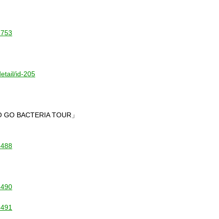
1753
etail/id-205
O BACTERIA TOUR」
5488
5490
5491