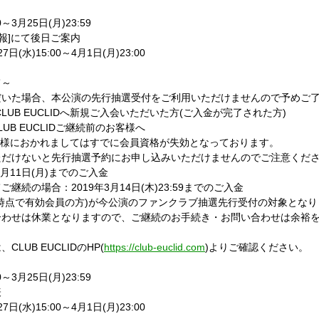
3月25日(月)23:59
情報]にて後日ご案内
水)15:00～4月1日(月)23:00
て～
だいた場合、本公演の先行抽選受付をご利用いただけませんので予めご
に、CLUB EUCLIDへ新規ご入会いただいた方(ご入金が完了された方)
UB EUCLIDご継続前のお客様へ
お客様におかれましてはすでに会員資格が失効となっております。
ただけないと先行抽選予約にお申し込みいただけませんのでご注意くだ
月11日(月)までのご入金
続の場合：2019年3月14日(木)23:59までのご入金
4日時点で有効会員の方)が今公演のファンクラブ抽選先行受付の対象とな
合わせは休業となりますので、ご継続のお手続き・お問い合わせは余裕
UB EUCLIDのHP(
https://club-euclid.com
)よりご確認ください。
3月25日(月)23:59
表
水)15:00～4月1日(月)23:00