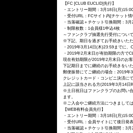
【FC [CLUB EUCLID]先行】
・エントリー期間：3月18日(月)15:00～
・受付URL：FCサイト内[チケット
・当落確認＋チケット引換期間：3月27日(
・制限枚数：1会員様1申込4枚
～ファンクラブ抽選先行受付につい
※下記、期日を過ぎてお手続きいた
・2019年3月14日(木)23:59まで
・2019年2月末日が有効期限の方でCL
現在有効期限が2019年2月末日の
下記期日までに継続のお手続きをい
郵便振替にてご継続の場合：2019年3
クレジットカード・コンビニ決済にてご継
上記に該当される方(2019年3月1
※土日祝日はファンクラブのお問い
ます。
※ご入会やご継続方法につきましては、CL
【WEB有料会員先行】
・エントリー期間：3月18日(月)15:00～
・受付URL：会員サイトにて後日発
・当落確認＋チケット引換期間：3月27日(