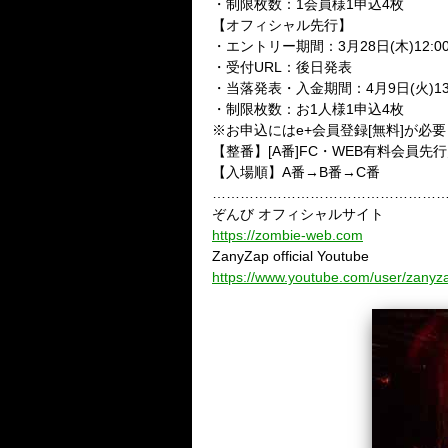
・制限枚数：1会員様1申込4枚
【オフィシャル先行】
・エントリー期間：3月28日(木)12:00～
・受付URL：後日発表
・当落発表・入金期間：4月9日(火)13:0
・制限枚数：お1人様1申込4枚
※お申込にはe+会員登録[無料]が必要
【整番】[A番]FC・WEB有料会員先行
【入場順】A番→B番→C番
…………………………………………
ぞんび オフィシャルサイト
https://zombie-web.com
ZanyZap official Youtube
https://www.youtube.com/user/zanyzap