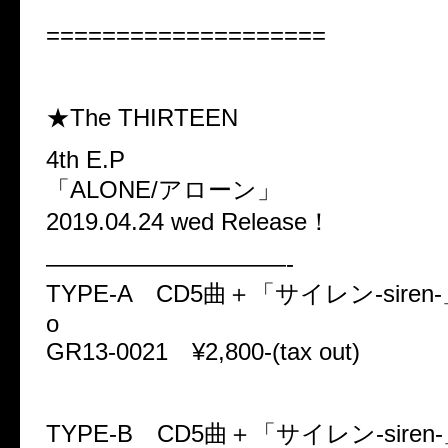
====================
★The THIRTEEN
4th E.P
「ALONE/アローン」
2019.04.24 wed Release！
——————————-
TYPE-A CD5曲＋「サイレン-siren-」M
o
GR13-0021 ¥2,800-(tax out)
TYPE-B CD5曲＋「サイレン-siren-」M