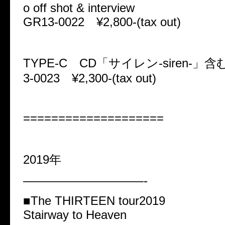
o off shot & interview
GR13-0022 ¥2,800-(tax out)
TYPE-C CD「サイレン-siren-」
3-0023 ¥2,300-(tax out)
====================
2019年
——————————-
■The THIRTEEN tour2019
Stairway to Heaven