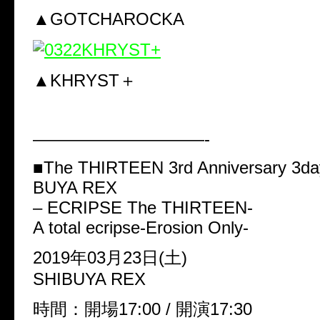
▲GOTCHAROCKA
▲KHRYST＋
——————————-
■The THIRTEEN 3rd Anniversary 3day
BUYA REX
– ECRIPSE The THIRTEEN-
A total ecripse-Erosion Only-
2019年03月23日(土)
SHIBUYA REX
時間：開場17:00 / 開演17:30