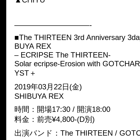
——————————-
■The THIRTEEN 3rd Anniversary 3day
BUYA REX
– ECRIPSE The THIRTEEN-
Solar ecripse-Erosion with GOTCH
YST＋
2019年03月22日(金)
SHIBUYA REX
時間：開場17:30 / 開演18:00
料金：前売¥4,800-(D別)
出演バンド：The THIRTEEN / GOTC