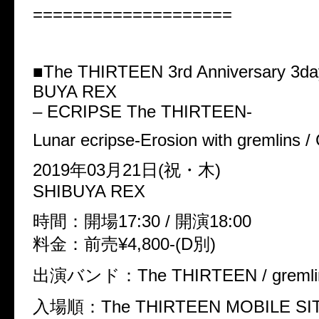
====================
■The THIRTEEN 3rd Anniversary 3day
BUYA REX
– ECRIPSE The THIRTEEN-
Lunar ecripse-Erosion with gremlins 
2019年03月21日(祝・木)
SHIBUYA REX
時間：開場17:30 / 開演18:00
料金：前売¥4,800-(D別)
出演バンド：The THIRTEEN / gremlin
入場順：The THIRTEEN MOBILE 