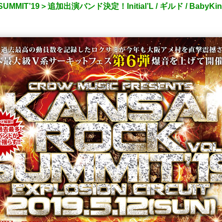
MIT’19＞追加出演バンド決定！Initial’L / ギルド / BabyKi