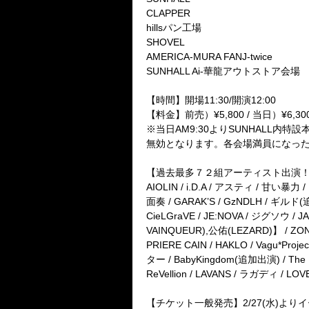
CLAPPER
hillsパン工場
SHOVEL
AMERICA-MURA FANJ-twice
SUNHALL Ai-華龍アウトストア会場
【時間】開場11:30/開演12:00
【料金】前売）¥5,800 / 当日）¥
※当日AM9:30よりSUNHALL
無効となります。各会場満員になった
【過去最多７２組アーティスト出演！】※追加４バン
AIOLIN / i.D.A / アスティ / 甘い暴力 /
面奏 / GARAK’S / GzNDLH / ギルド
CieLGraVE / JE:NOVA / ジグソウ /
VAINQUEUR),公佑(LEZARD)】 / ZO
PRIERE CAIN / HAKLO / Vagu*Proj
ター / BabyKingdom(追加出演) / The B
ReVellion / LAVANS / ラガディ / LOV
【チケット一般発売】2/27(水)よ