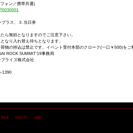
トフォン／携帯共通)
1-P0030001
イープラス、３.当日券
れたら無効となりますのでご注意下さい。
限となり入れ替え待ちとなります。
荷物の持込は禁止です。イベント受付本部のクローク(一口￥500)をご
AI ROCK SUMMIT’19事務局
ンタープライズ株式会社
-1390
 FILE
VISUTV
LINK