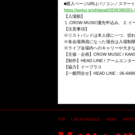
■購入ページURL(パソコン／スマー
https://eplus.jp/sf/detail/283638000
【入場順】
１.CROW MUSIC優先申込み、２.
【注意事項】
※リストバンドは本人様に一つ、切
※各会場満員になった場合は入場制
※ライブ会場内へのキャリーや大きな
【主催・企画】CROW MUSIC / KANS
【制作】HEAD LINE / アームエ
【協力】イープラス
【一般問合せ】HEAD LINE：06-6886
TOP
LIVE SCHEDULE
NEWS
ARTIST