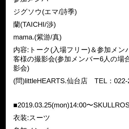
ジグソウ(エマ/詩季)
蘭(TAICHI/渉)
mama.(紫游/真)
内容:トーク(入場フリー)＆参加メン
客様の撮影会(参加メンバー6人の場
影会)
(問)littleHEARTS.仙台店 TEL：022-2
■2019.03.25(mon)14:00〜SKULL
衣装:スーツ