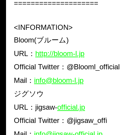
====================
<INFORMATION>
Bloom(ブルーム)
URL：
http://bloom-l.jp
Official Twitter：@Blooml_official
Mail：
info@bloom-l.jp
ジグソウ
URL：jigsaw-
official.jp
Official Twitter：@jigsaw_offi
Mail：
info@jigsaw-official.jp