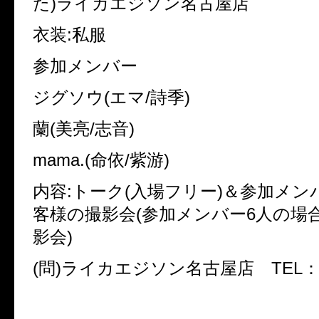
た)ライカエジソン名古屋店
衣装:私服
参加メンバー
ジグソウ(エマ/詩季)
蘭(美亮/志音)
mama.(命依/紫游)
内容:トーク(入場フリー)＆参加メン
客様の撮影会(参加メンバー6人の場
影会)
(問)ライカエジソン名古屋店 TEL：052