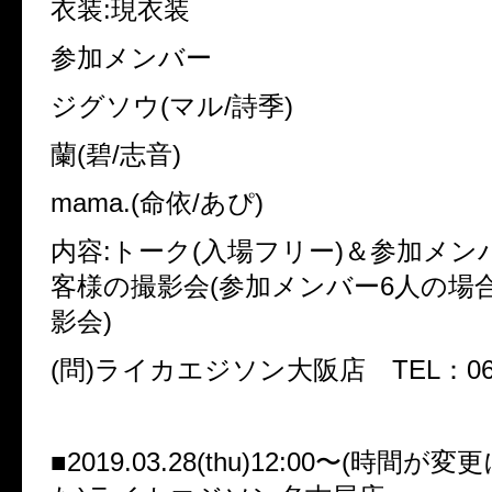
衣装:現衣装
参加メンバー
ジグソウ(マル/詩季)
蘭(碧/志音)
mama.(命依/あぴ)
内容:トーク(入場フリー)＆参加メン
客様の撮影会(参加メンバー6人の場
影会)
(問)ライカエジソン大阪店 TEL：06-6
■2019.03.28(thu)12:00〜(時間