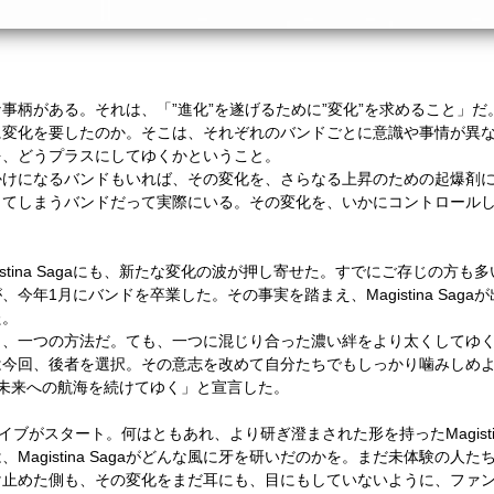
事柄がある。それは、「”進化”を遂げるために”変化”を求めること」
に変化を要したのか。そこは、それぞれのバンドごとに意識や事情が異
を、どうプラスにしてゆくかということ。
けになるバンドもいれば、その変化を、さらなる上昇のための起爆剤に
してしまうバンドだって実際にいる。その変化を、いかにコントロール
tina Sagaにも、新たな変化の波が押し寄せた。すでにご存じの方も多いだろ
今年1月にバンドを卒業した。その事実を踏まえ、Magistina Sag
た。
も、一つの方法だ。ても、一つに混じり合った濃い絆をより太くしてゆ
 Sagaは今回、後者を選択。その意志を改めて自分たちでもしっかり噛みし
agaは未来への航海を続けてゆく」と宣言した。
ブがスタート。何はともあれ、より研ぎ澄まされた形を持ったMagistin
Magistina Sagaがどんな風に牙を研いだのかを。まだ未体験の人
け止めた側も、その変化をまだ耳にも、目にもしていないように、ファ