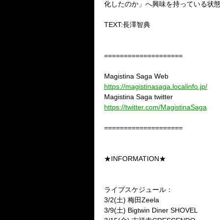
化したのか」へ興味を持っている状
TEXT:長澤智典
====================
Magistina Saga Web
https://magistinasaga.localinfo.jp/
Magistina Saga twitter
https://twitter.com/MagistinaSaga
====================
★INFORMATION★
ライブスケジュール：
3/2(土) 梅田Zeela
3/9(土) Bigtwin Diner SHOVEL