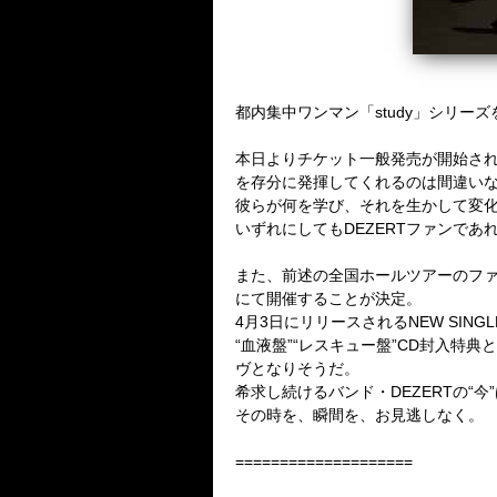
都内集中ワンマン「
study
」シリーズ
本日よりチケット一般発売が開始さ
を存分に発揮してくれるのは間違い
彼らが何を学び、それを生かして変
いずれにしても
DEZERT
ファンであ
また、前述の全国ホールツアー
のフ
にて開催することが決定。
4
月
3
日にリリースされる
NEW SINGL
“血液盤”“レスキュー盤”
CD
封入特典と
ヴとなりそうだ。
希求し続けるバンド・
DEZERT
の“今
その時を、瞬間を、お見逃しなく。
====================