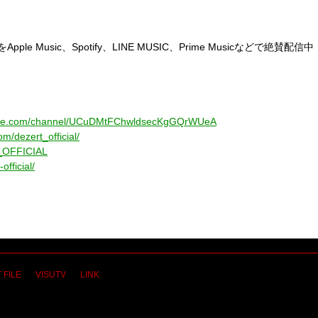
を
Apple Music
、
Spotify
、
LINE MUSIC
、
Prime Music
などで絶賛配信中
tube.com/channel/UCuDMtFChwldsecKgGQrWUeA
m/dezert_official/
T_OFFICIAL
official/
 FILE
VISUTV
LINK