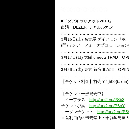
====================
■「ダブルラリアット
2019
」
出演：
DEZERT /
アルルカン
…………………………………………
3
月
16
日
(
土
)
名古屋 ダイアモンド
(
問
)
サンデーフォークプロモーション
…………………………………………
3
月
17
日
(
日
)
大阪
umeda TRAD
OPE
…………………………………………
3
月
28
日
(
木
)
東京 新宿
BLAZE
OPEN
…………………………………………
【チケット料金】前売￥
4,500(tax in)
…………………………………………
【チケット一般発売中】
イープラス
http://urx2.nu/PSb3
チケットぴあ
http://urx2.nu/PSaY
ローソンチケット
http://urx2.nu/PS
※営利目的の転売禁止・未就学児童