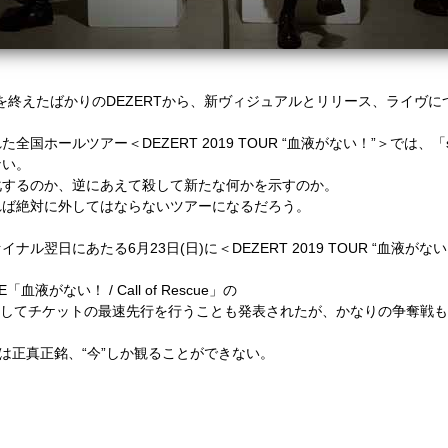
を終えたばかりの
DEZERT
から、
新ヴィジュアルとリリース、ライヴに
れた全国ホールツアー＜
DEZERT 2019 TOUR
“血液がない！”＞では、
「
ない。
化するのか、逆にあえて殺して新たな何かを示すのか。
れば絶対に外してはならないツアーになるだろう。
ァイナル翌日にあたる
6
月
23
日
(
日
)
に＜
DEZERT 2019 TOUR
“血液がない
E
「血液がない！
/ Call of Rescue
」の
してチケットの最速先行を行うことも発表されたが、かなりの争奪戦も
”は正真正銘、“今”しか観ることができない。