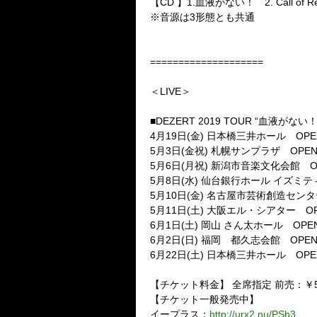
【
CD
】
1.
血液がない！
2. Call of 
※音源は
3
形態とも共通
====================
＜
LIVE
＞
■
DEZERT 2019 TOUR
“血液がない！
4
月
19
日
(
金
)
日本橋三井ホール
OPE
5
月
3
日
(
金祝
)
札幌サンプラザ
OPEN
5
月
6
日
(
月祝
)
新潟市音楽文化会館
O
5
月
8
日
(
水
)
仙台銀行ホール イズミテ
5
月
10
日
(
金
)
名古屋市芸術創造セン
5
月
11
日
(
土
)
大阪エル・シアター
OP
6
月
1
日
(
土
)
岡山 さん太ホール
OPEN
6
月
2
日
(
日
)
福岡 都久志会館
OPEN
6
月
22
日
(
土
)
日本橋三井ホール
OPE
【チケット料金】 全席指定 前売：￥
【チケット一般発売中】
イープラス：
http://urx2.nu/PSb3