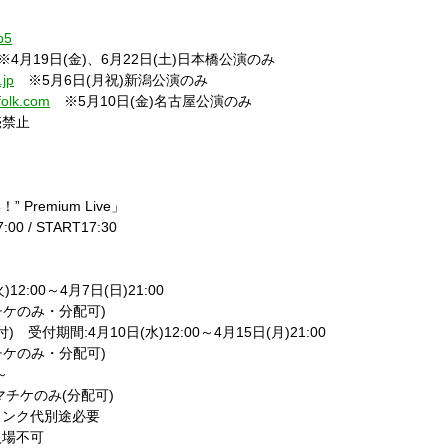
b5
※
4
月
19
日
(
金
)
、
6
月
22
日
(
土
)
日本橋公演のみ
.jp
※
5
月
6
日
(
月祝
)
新潟公演のみ
folk.com
※
5
月
10
日
(
金
)
名古屋公演のみ
売禁止
！”
Premium Live
」
:00 / START17:30
火
)12:00
～
4
月
7
日
(
日
)21:00
チケのみ・分配可
)
付
)
受付期間
:4
月
10
日
(
水
)12:00
～
4
月
15
日
(
月
)21:00
チケのみ・分配可
)
～
マチケのみ
(
分配可
)
リンク代別途必要
入場不可