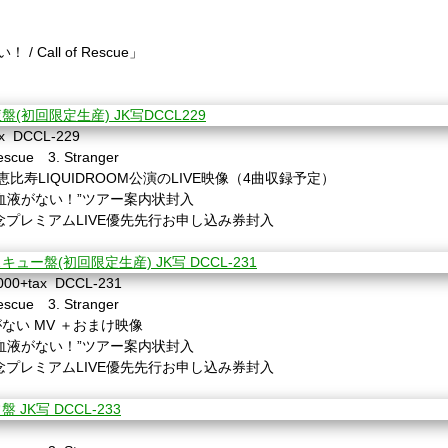
い！
/ Call of Rescue
」
ax DCCL-229
Rescue
3. Stranger
恵比寿
LIQUIDROOM
公演の
LIVE
映像（
4
曲収録予定）
“血液がない！”ツアー案内状封入
念プレミアム
LIVE
優先先行お申し込み券封入
000+tax DCCL-231
Rescue
3. Stranger
がない
MV
＋おまけ映像
“血液がない！”ツアー案内状封入
念プレミアム
LIVE
優先先行お申し込み券封入