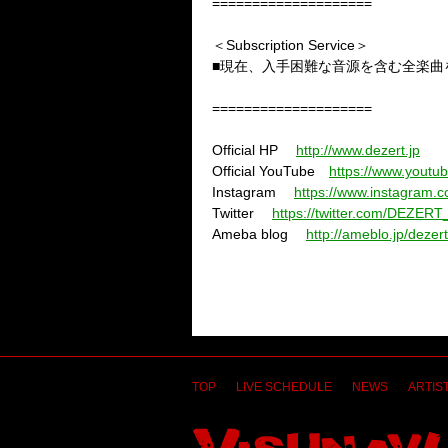
====================
＜
Subscription Service
＞
■現在、入手困難な音源を含む全楽曲
====================
Official HP
http://www.dezert.jp
Official YouTube
https://www.you
Instagram
https://www.instagram.co
Twitter
https://twitter.com/DEZER
Ameba blog
http://ameblo.jp/dezert-
TOP
LIVE SCHEDULE
NEWS
ARTIST