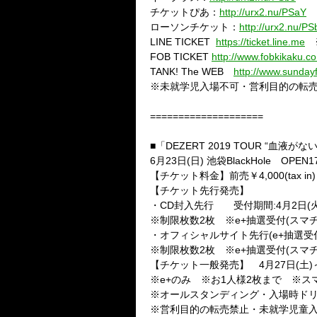
チケットぴあ：
http://urx2.nu/PSaY
ローソンチケット：
http://urx2.nu/PS
LINE TICKET
https://ticket.line.me
FOB TICKET
http://www.fobkikaku.co
TANK! The WEB
http://www.sunday
※未就学児入場不可・営利目的の転
====================
■「
DEZERT 2019 TOUR
“血液がない
6
月
23
日
(
日
)
池袋
BlackHole
OPEN17
【チケット料金】前売￥
4,000(tax in)
【チケット先行発売】
・
CD
封入先行 受付期間
:4
月
2
日
(
※制限枚数
2
枚 ※
e+
抽選受付
(
スマ
・オフィシャルサイト先行
(e+
抽選受
※制限枚数
2
枚 ※
e+
抽選受付
(
スマ
【チケット一般発売】
4
月
27
日
(
土
)
※
e+
のみ ※お
1
人様
2
枚まで ※ス
※オールスタンディング・入場時ド
※営利目的の転売禁止・未就学児童