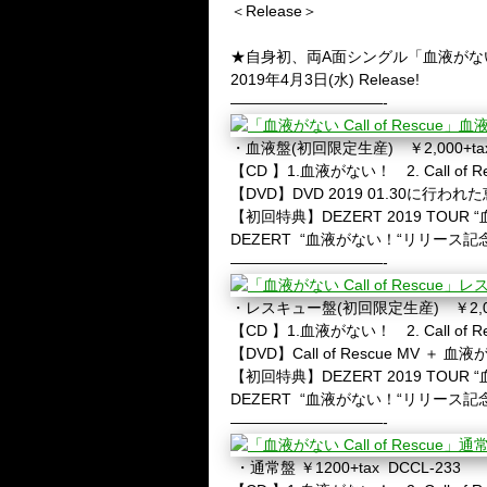
＜
Release
＞
★自身初、両
A
面シングル「血液がな
2019年
4
月
3
日
(
水
)
Release!
——————————-
・血液盤
(
初回限定生産
)
￥
2,000+t
【
CD
】
1.
血液がない！
2. Call of 
【
DVD
】
DVD 2019 01.30
に行われた
【初回特典】
DEZERT 2019 TOUR
DEZERT
“血液がない！
“
リリース記
——————————-
・レスキュー盤
(
初回限定生産
)
￥
2,
【
CD
】
1.
血液がない！
2. Call of 
【
DVD
】
Call of Rescue MV
＋
血液
【初回特典】
DEZERT 2019 TOUR
DEZERT
“血液がない！
“
リリース記
——————————-
・通常盤
￥
1200+tax DCCL-233