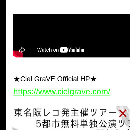
★CieLGraVE Official HP★
https://www.cielgrave.com/