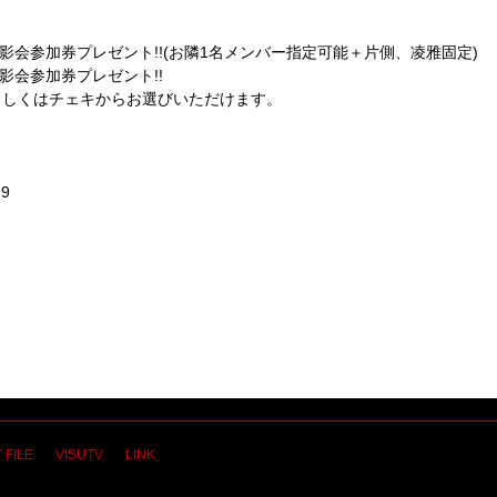
t撮影会参加券プレゼント!!(お隣1名メンバー指定可能＋片側、凌雅固定)
撮影会参加券プレゼント!!
もしくはチェキからお選びいただけます。
99
 FILE
VISUTV
LINK