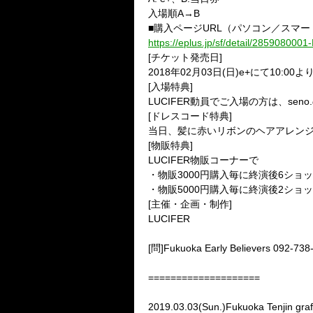
入場順A→B
■購入ページURL（パソコン／スマ
https://eplus.jp/sf/detail/285908000
[チケット発売日]
2018年02月03日(日)e+にて10:00よ
[入場特典]
LUCIFER動員でご入場の方は、sen
[ドレスコード特典]
当日、髪に赤いリボンのヘアアレン
[物販特典]
LUCIFER物販コーナーで
・物販3000円購入毎に終演後6ショッ
・物販5000円購入毎に終演後2ショ
[主催・企画・制作]
LUCIFER
[問]Fukuoka Early Believers 092-738
====================
2019.03.03(Sun.)Fukuoka Tenjin graf