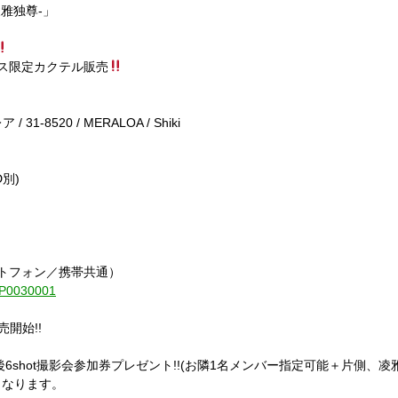
凌雅独尊-」
ース限定カクテル販売
 31-8520 / MERALOA / Shiki
D別)
ートフォン／携帯共通）
1-P0030001
発売開始!!
後6shot撮影会参加券プレゼント!!(お隣1名メンバー指定可能＋片側、凌
となります。