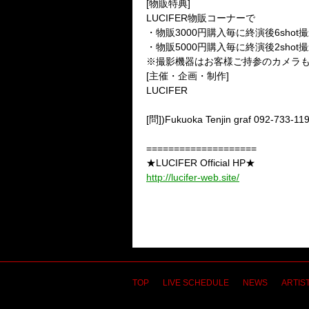
[物販特典]
LUCIFER物販コーナーで
・物販3000円購入毎に終演後6sho
・物販5000円購入毎に終演後2shot
※撮影機器はお客様ご持参のカメラ
[主催・企画・制作]
LUCIFER
[問])Fukuoka Tenjin graf 092-733-11
====================
★LUCIFER Official HP★
http://lucifer-web.site/
TOP
LIVE SCHEDULE
NEWS
ARTIST