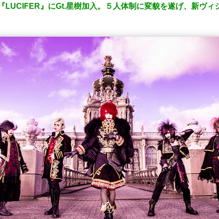
力『LUCIFER』にGt.星樹加入。５人体制に変貌を遂げ、新ヴ