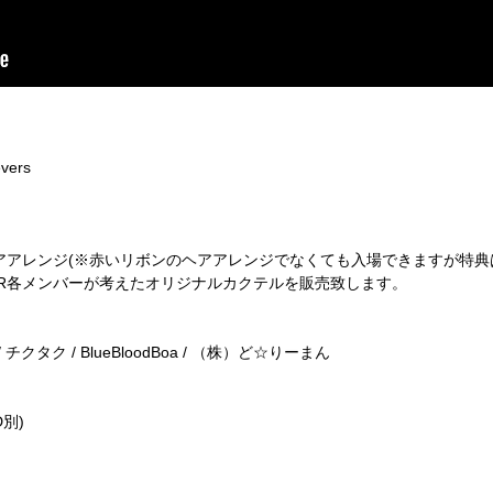
evers
アアレンジ(※赤いリボンのヘアアレンジでなくても入場できますが特典
FER各メンバーが考えたオリジナルカクテルを販売致します。
h / チクタク / BlueBloodBoa / （株）ど☆りーまん
D別)