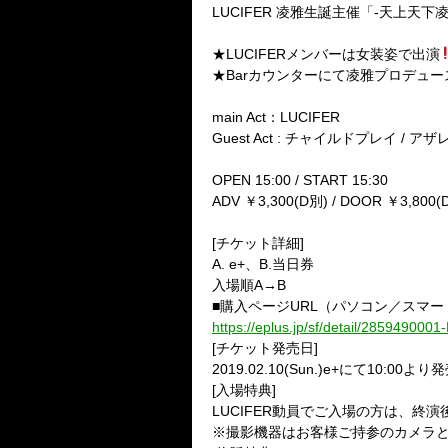
LUCIFER 凌雅生誕主催「-天上天下
★LUCIFERメンバーは女装姿で出演
★Barカウンターにて凌雅プロデュ
main Act：LUCIFER
Guest Act : チャイルドプレイ / アザレア /
OPEN 15:00 / START 15:30
ADV ￥3,300(D別) / DOOR ￥3,800(
[チケット詳細]
A. e+、B.当日券
入場順A→B
■購入ページURL（パソコン／スマ
https://eplus.jp/sf/detail/285949000
[チケット発売日]
2019.02.10(Sun.)e+にて10:00より
[入場特典]
LUCIFER動員でご入場の方は、終演
※撮影機器はお客様ご持参のカメラ