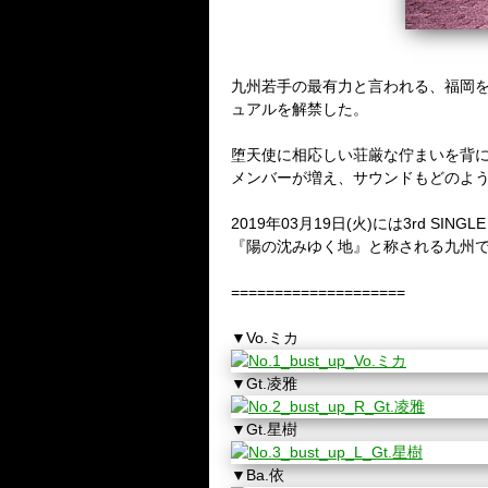
九州若手の最有力と言われる、福岡を
ュアルを解禁した。
堕天使に相応しい荘厳な佇まいを背
メンバーが増え、サウンドもどのよ
2019年03月19日(火)には3rd SI
『陽の沈みゆく地』と称される九州
====================
▼Vo.ミカ
▼Gt.凌雅
▼Gt.星樹
▼Ba.依