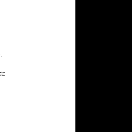
す。
定)