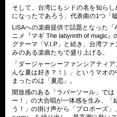
そして、台湾にもシドの名を知らし
になったであろう、代表曲の
1
つ「
LiSA
への楽曲提供で話題となった「
ニメ『マギ
The labyrinth of magic
』
グテーマ「
V.I.P
」と続き、台湾ファ
みのある楽曲たちで盛り上げる。
「ダージャーシーファンシアティア
んな夏は好き？！）」というマオの
まったのは「夏恋」。
開放感のある「ラバーソール」では
ー！」の大合唱が一体感を生み、「
う！」の掛け声から「プロポーズ」