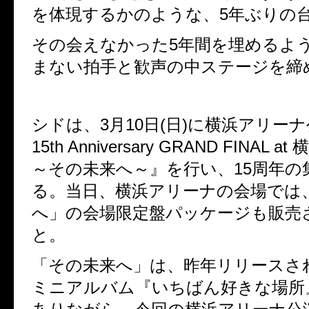
を体現するかのような、
5
年ぶりの
その会えなかった
5
年間を埋めるよ
まない拍手と歓声の中ステージを締
シドは、
3
月
10
日
(
日
)
に横浜アリーナ
15th Anniversary GRAND FINAL at
～その未来へ～』を行い、
15
周年の
る。当日、横浜アリーナの会場では
へ」の会場限定盤パッケージも販売
と。
「その未来へ」は、昨年リリースさ
ミニアルバム『いちばん好きな場所