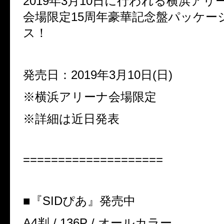
2019
年
3
月
10
日に行われる横浜アリ
会場限定
15
周年豪華記念盤パッケー
ス！
発売日：
2019
年
3
月
10
日
(
日
)
※横浜アリーナ会場限定
※詳細は近日発表
====================
■『
SID
ぴあ』発売中
A4
判
/ 136P /
オールカラー