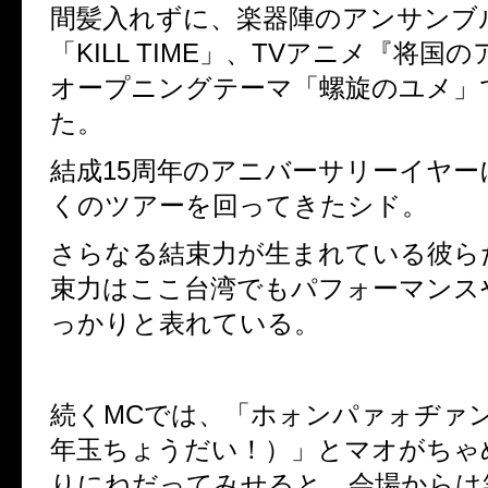
間髪入れずに、楽器陣のアンサンブ
「
KILL TIME
」、
TV
アニメ『将国の
オープニングテーマ「螺旋のユメ」
た。
結成
15
周年のアニバーサリーイヤー
くのツアーを回ってきたシド。
さらなる結束力が生まれている彼ら
束力はここ台湾でもパフォーマンス
っかりと表れている。
続く
MC
では、「ホォンパァォヂァ
年玉ちょうだい！）」とマオがちゃ
りにねだってみせると、会場からは