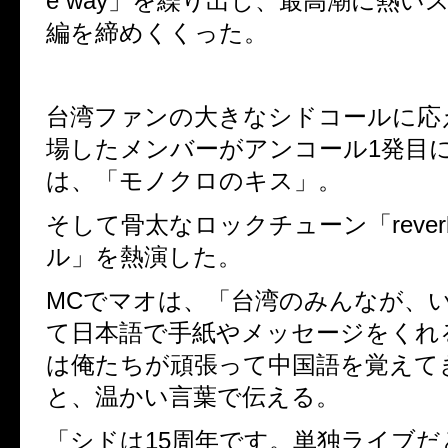
e way
」を繰り出し、最高潮に熱い
編を締めくくった。
台湾ファンの大きなシドコールに応
場したメンバーがアンコール
1
発目
は、「モノクロのキス」。
そして骨太なロックチューン「
rever
ル」を熱演した。
MC
でマオは、「台湾のみんなが、
て日本語で手紙やメッセージをくれ
は俺たちが頑張って中国語を覚えて
と、温かい言葉で伝える。
「シドは
15
周年です。単独ライブだ