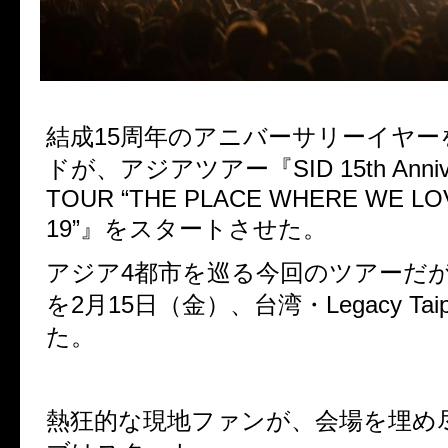
結成
15
周年のアニバーサリーイヤー
ドが、アジアツアー
『
SID 15th Anni
TOUR
“
THE PLACE WHERE WE LO
19
”』をスタートさせた。
アジア
4
都市を巡る今回のツアーだ
を
2
月
15
日（金）、台湾・
Legacy Taip
た。
熱狂的な現地ファンが、会場を埋め