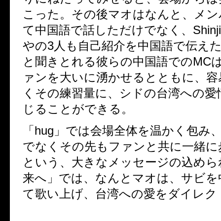
こった。その後マオはなんと、メン
て中国語で話しただけでなく、
Shinji
やの
3
人も自己紹介を中国語で伝え
と聞きとれる彼らの中国語での
MC
ァンを大いに湧かせるとともに、容
くその練習量に、シドの台湾への愛
じることができる。
「
hug
」では会場全体を温かく包み
でなくその先もファンと共に一緒に
という、大きなメッセージの込めら
来へ」では、なんとマオは、サビを
て歌い上げ、台湾への愛をダイレク