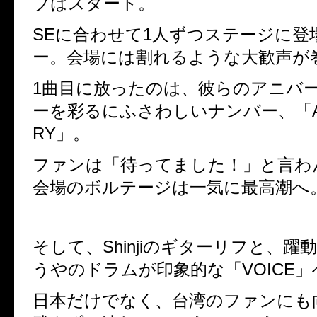
ブはスタート。
SE
に合わせて
1
人ずつステージに登
ー。会場には割れるような大歓声が
1
曲目に放ったのは、彼らのアニバ
ーを彩るにふさわしいナンバー、「
RY
」。
ファンは「待ってました！」と言わ
会場のボルテージは一気に最高潮へ
そして、
Shinji
のギターリフと、躍
うやのドラムが印象的な「
VOICE
」
日本だけでなく、台湾のファンにも