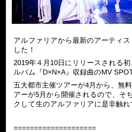
アルファリアから最新のアーティス
した！
2019年４月10日にリリースされる
ルバム『D×N×A』収録曲のMV SP
五大都市主催ツアーが4月から、無
アーが5月から開催されるので、そ
クして生のアルファリアに是非触れ
====================