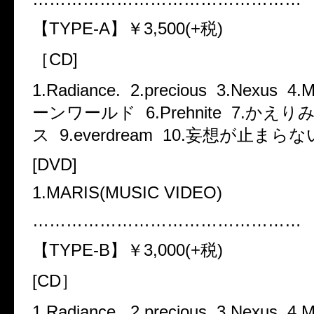
【TYPE-A】￥3,500(+税)
［CD]
1.Radiance. 2.precious 3.Nexus 
ーンワールド 6.Prehnite 7.かえり
ス 9.everdream 10.妄想が止まらな
[DVD]
1.MARIS(MUSIC VIDEO)
…………………………………………
【TYPE-B】￥3,000(+税)
[CD］
1.Radiance. 2.precious 3.Nexus 